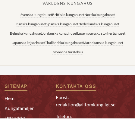
VÄRLDENS KUNGAHUS
Svenska kungahuset
Brittiska kungahuset
Norska kungahuset
Danska kungahuset
Spanska kungahuset
Nederländska kungahuset
Belgiska kungahuset
Jordanska kungahuset
Luxemburgska storhertighuset
Japanska kejsarhuset
Thailändska kungahuset
Marockanska kungahuset
Monacos furstehus
SITEMAP
KONTAKTA OSS
Epost:
Hem
redaktion@alltomkungligt.se
Kungafamiljen
Telefon:
Utländskt
08-611 90 10
Kändisar
Chefredaktör & ansvarig