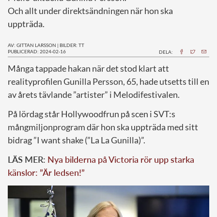
Och allt under direktsändningen när hon ska
uppträda.
AV: GITTAN LARSSON
|
BILDER: TT
PUBLICERAD: 2024-02-16
DELA:
M
ånga tappade hakan när det stod klart att
realityprofilen Gunilla Persson, 65, hade utsetts till en
av årets tävlande ”artister” i Melodifestivalen.
På lördag står Hollywoodfrun på scen i SVT:s
mångmiljonprogram där hon ska uppträda med sitt
bidrag ”I want shake (”La La Gunilla)”.
LÄS MER:
Nya bilderna på Victoria rör upp starka
känslor: ”Är ledsen!”