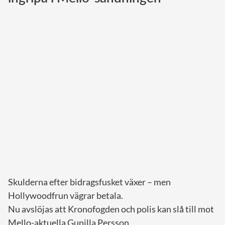
Norska kungahuset
Danska kungahuset
Spanska kungahuset
Nederländska kungahuset
Belgiska kungahuset
Jordanska kungahuset
Luxemburgska storhertighuset
Japanska kejsarhuset
Thailändska kungahuset
Marockanska kungahuset
Skulderna efter bidragsfusket växer – men
Monacos furstehus
Hollywoodfrun vägrar betala.
Nu avslöjas att Kronofogden och polis kan slå till mot
Mello-aktuella Gunilla Persson.