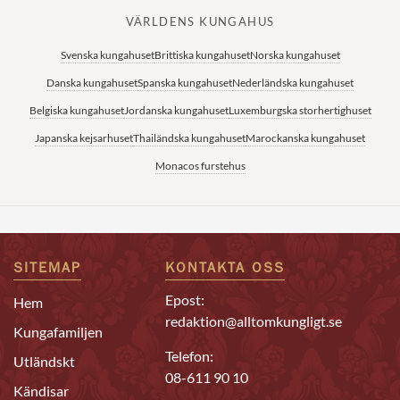
VÄRLDENS KUNGAHUS
Svenska kungahuset
Brittiska kungahuset
Norska kungahuset
Danska kungahuset
Spanska kungahuset
Nederländska kungahuset
Belgiska kungahuset
Jordanska kungahuset
Luxemburgska storhertighuset
Japanska kejsarhuset
Thailändska kungahuset
Marockanska kungahuset
Monacos furstehus
SITEMAP
KONTAKTA OSS
Epost:
Hem
redaktion@alltomkungligt.se
Kungafamiljen
Telefon:
Utländskt
08-611 90 10
Kändisar