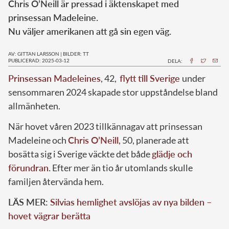
Chris O’Neill är pressad i äktenskapet med
prinsessan Madeleine.
Nu väljer amerikanen att gå sin egen väg.
AV: GITTAN LARSSON
|
BILDER: TT
PUBLICERAD: 2025-03-12
DELA:
Prinsessan Madeleines
, 42,
flytt till Sverige
under
sensommaren 2024 skapade stor uppståndelse bland
allmänheten.
När hovet våren 2023 tillkännagav att prinsessan
Madeleine och
Chris O’Neill
, 50, planerade att
bosätta sig i Sverige väckte det både
glädje och
förundran
.
Efter mer än tio år utomlands skulle
familjen återvända hem.
LÄS MER:
Silvias hemlighet avslöjas av nya bilden –
hovet vägrar berätta