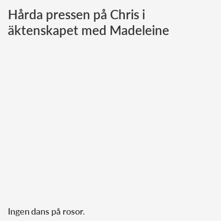
Hårda pressen på Chris i
Norska kungahuset
äktenskapet med Madeleine
Danska kungahuset
Spanska kungahuset
Nederländska kungahuset
Belgiska kungahuset
Jordanska kungahuset
Luxemburgska storhertighuset
Japanska kejsarhuset
Thailändska kungahuset
Marockanska kungahuset
Monacos furstehus
Ingen
dans på rosor.