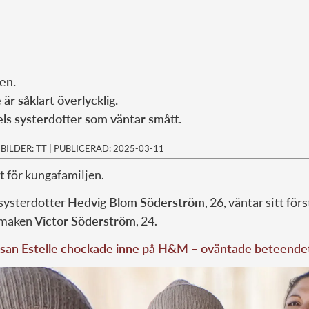
jen.
 är såklart överlycklig.
els systerdotter som väntar smått.
|
BILDER: TT
|
PUBLICERAD: 2025-03-11
t för kungafamiljen.
, systerdotter
Hedvig Blom Söderström
, 26, väntar sitt för
 maken
Victor Söderström
, 24.
ssan Estelle chockade inne på H&M – oväntade beteende