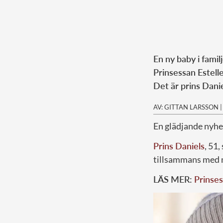
En ny baby i famil
Prinsessan Estelle
Det är prins Dani
AV: GITTAN LARSSON
En glädjande nyhe
Prins Daniels
, 51
tillsammans med
LÄS MER:
Prinse