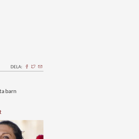
DELA:
sta barn
t