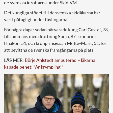
de svenska idrottarna
under Skid-VM.
Det kungliga stödet till de svenska skidåkarna har
varit påtagligt under tävlingarna.
För några dagar sedan närvarade kung
Carl Gustaf
, 78,
tillsammans med drottning
Sonja
, 87, kronprins
Haakon
, 51, och kronprinsessan
Mette-Marit
, 51, för
att bevittna de svenska framgångarna på plats.
LÄS MER:
Börje Ahlstedt amputerad – läkarna
kapade benet: ”Är krympling!”