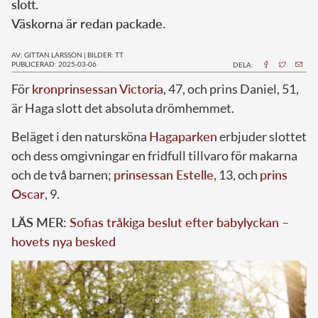
slott.
Väskorna är redan packade.
AV: GITTAN LARSSON
|
BILDER: TT
PUBLICERAD: 2025-03-06
DELA:
För
kronprinsessan Victoria
, 47, och prins Daniel, 51,
är Haga slott det absoluta drömhemmet.
Beläget i den natursköna
Hagaparken
erbjuder slottet
och dess omgivningar en fridfull tillvaro för makarna
och de två barnen;
prinsessan Estelle
, 13, och
prins
Oscar
, 9.
LÄS MER:
Sofias tråkiga beslut efter babylyckan –
hovets nya besked