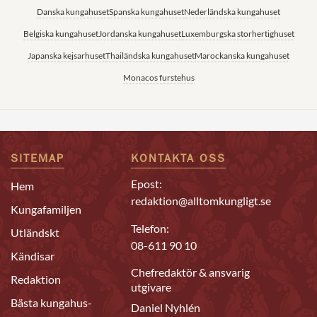
Danska kungahuset
Spanska kungahuset
Nederländska kungahuset
Belgiska kungahuset
Jordanska kungahuset
Luxemburgska storhertighuset
Japanska kejsarhuset
Thailändska kungahuset
Marockanska kungahuset
Monacos furstehus
SITEMAP
KONTAKTA OSS
Epost:
Hem
redaktion@alltomkungligt.se
Kungafamiljen
Telefon:
Utländskt
08-611 90 10
Kändisar
Chefredaktör & ansvarig
Redaktion
utgivare
Bästa kungahus-
Daniel Nyhlén