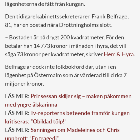
lägenheterna de fått från kungen.
Den tidigare kabinettssekreteraren
Frank Belfrage
,
81, har en bostad nära Drottningholms slott.
– Bostaden är på drygt 200 kvadratmeter. För den
betalar han 14 773 kronor i månaden i hyra, det vill
säga 73 kronor per kvadratmeter, skriver
Hem & Hyra
.
Belfrage är dock inte folkbokförd där, utan i en
lägenhet på Östermalm som är värderad till cirka 7
miljoner kronor.
LÄS MER:
Prinsessan skiljer sig – maken påkommen
med yngre älskarinna
LÄS MER:
Tv-reporterns beteende framför kungen
kritiseras: ”Obildad tölp!”
LÄS MER:
Sanningen om Madeleines och Chris
uppbrott: ”En tragedi”