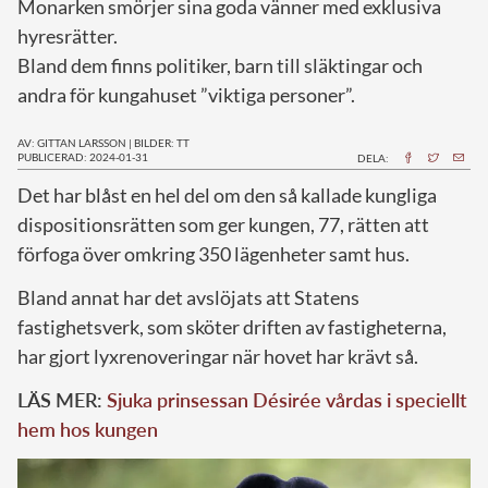
Monarken smörjer sina goda vänner med exklusiva
hyresrätter.
Bland dem finns politiker, barn till släktingar och
andra för kungahuset ”viktiga personer”.
AV: GITTAN LARSSON
|
BILDER: TT
PUBLICERAD: 2024-01-31
DELA:
D
et har blåst en hel del om den så kallade kungliga
dispositionsrätten som ger kungen, 77, rätten att
förfoga över omkring 350 lägenheter samt hus.
Bland annat har det avslöjats att Statens
fastighetsverk, som sköter driften av fastigheterna,
har gjort lyxrenoveringar när hovet har krävt så.
LÄS MER:
Sjuka prinsessan Désirée vårdas i speciellt
hem hos kungen