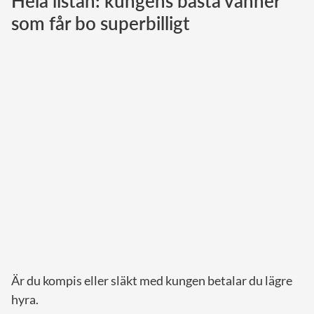
Hela listan: kungens bästa vänner
som får bo superbilligt
Norska kungahuset
Danska kungahuset
Spanska kungahuset
Nederländska kungahuset
Belgiska kungahuset
Jordanska kungahuset
Luxemburgska storhertighuset
Japanska kejsarhuset
Thailändska kungahuset
Marockanska kungahuset
Monacos furstehus
Är du kompis eller släkt med kungen betalar du lägre
hyra.