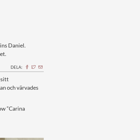
prins Daniel.
et.
DELA:
sitt
an och värvades
how ”Carina