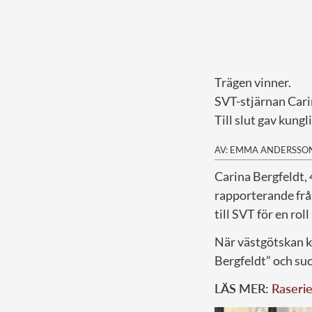
Trägen vinner.
SVT-stjärnan Carin
Till slut gav kung
AV: EMMA ANDERSSO
C
arina Bergfeldt, 
rapporterande fr
till SVT för en ro
När västgötskan k
Bergfeldt” och su
LÄS MER:
Raserie