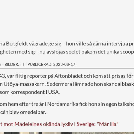
a Bergfeldt vägrade ge sig – hon ville så gärna intervjua 
ligheten med sig – nu avslöjas spelet bakom det unika scoop
N
|
BILDER: TT
|
PUBLICERAD: 2023-08-17
43, var flitig reporter på Aftonbladet och kom att prisas för 
ån Utöya-massakern. Sedermera lämnade hon skandalblask
ll som korrespondent i USA.
om hem efter tre år i Nordamerika fick hon sin egen talks
ccén blev omedelbar.
t mot Madeleines okända lyxliv i Sverige: ”Mår illa”