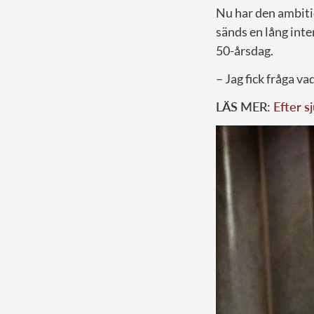
Nu har den ambiti
sänds en lång int
50-årsdag.
– Jag fick fråga v
LÄS MER:
Efter s