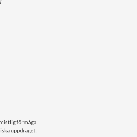
T
omistlig förmåga
tiska uppdraget.