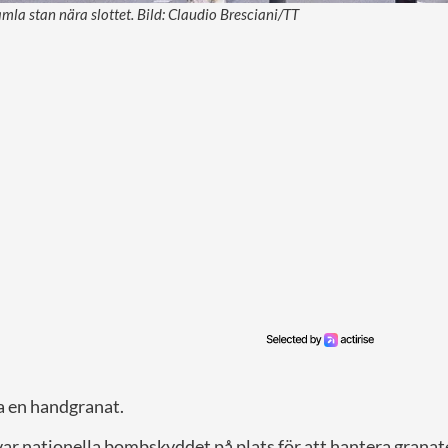
mla stan nära slottet. Bild: Claudio Bresciani/TT
a en handgranat.
var nationella bombskyddet på plats för att hantera granat