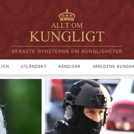
SENASTE NYHETERNA OM KUNGLIGHETER
LJEN
UTLÄNDSKT
KÄNDISAR
VÄRLDENS KUNGA