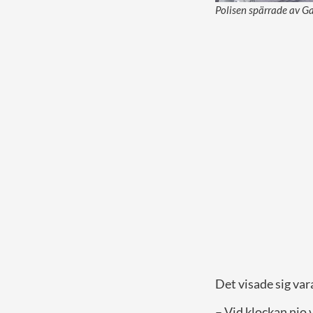
Polisen spärrade av Ga
Det visade sig var
– Vid klockan nio 