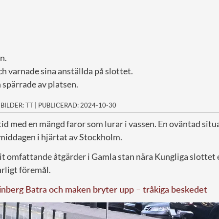
n.
h varnade sina anställda på slottet.
h spärrade av platsen.
|
BILDER: TT
|
PUBLICERAD: 2024-10-30
k tid med en mängd faror som lurar i vassen. En oväntad sit
iddagen i hjärtat av Stockholm.
it omfattande åtgärder i Gamla stan nära Kungliga slottet
arligt föremål.
nberg Batra och maken bryter upp – tråkiga beskedet