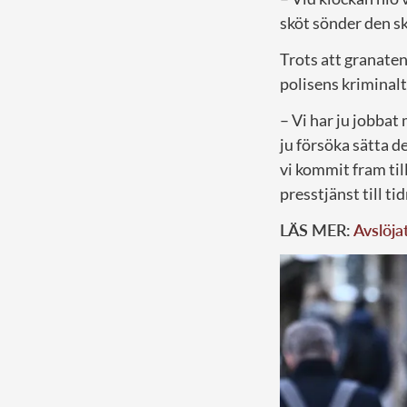
sköt sönder den s
Trots att granaten 
polisens kriminalt
– Vi har ju jobbat
ju försöka sätta d
vi kommit fram til
presstjänst till ti
LÄS MER:
Avslöja