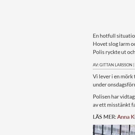
En hotfull situatio
Hovet slog larm oc
Polis ryckte ut oc
AV: GITTAN LARSSON
V
i lever i en mör
under onsdagsförm
Polisen har vidtag
av ett misstänkt f
LÄS MER:
Anna Ki