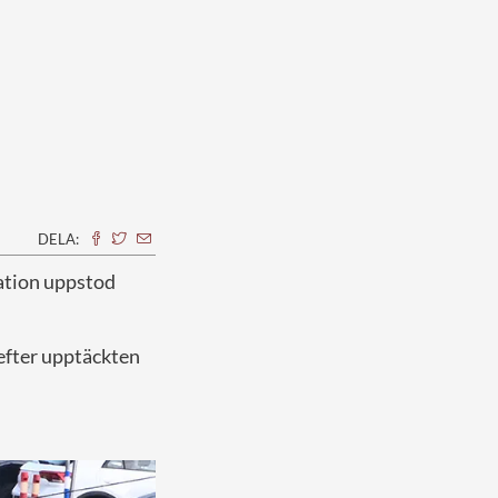
DELA:
uation uppstod
 efter upptäckten