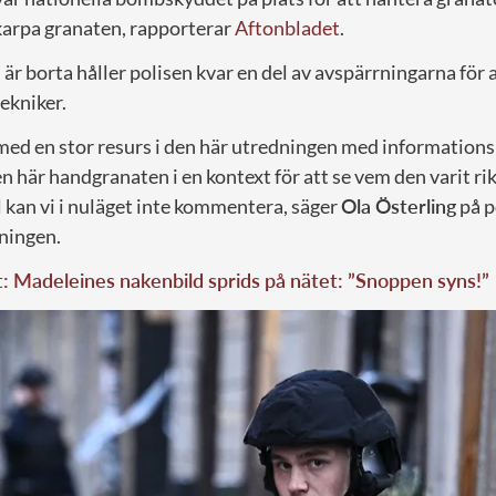
karpa granaten, rapporterar
Aftonbladet
.
är borta håller polisen kvar en del av avspärrningarna för at
ekniker.
 med en stor resurs i den här utredningen med informations
en här handgranaten i en kontext för att se vem den varit r
l kan vi i nuläget inte kommentera, säger
Ola Österling
på p
dningen.
t: Madeleines nakenbild sprids på nätet: ”Snoppen syns!”