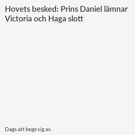
Hovets besked: Prins Daniel lämnar
Norska kungahuset
Victoria och Haga slott
Danska kungahuset
Spanska kungahuset
Nederländska kungahuset
Belgiska kungahuset
Jordanska kungahuset
Luxemburgska storhertighuset
Japanska kejsarhuset
Thailändska kungahuset
Marockanska kungahuset
Monacos furstehus
Dags att bege sig av.