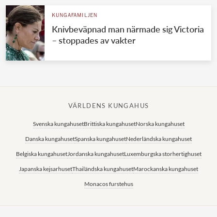
KUNGAFAMILJEN
Knivbeväpnad man närmade sig Victoria
– stoppades av vakter
VÄRLDENS KUNGAHUS
Svenska kungahuset
Brittiska kungahuset
Norska kungahuset
Danska kungahuset
Spanska kungahuset
Nederländska kungahuset
Belgiska kungahuset
Jordanska kungahuset
Luxemburgska storhertighuset
Japanska kejsarhuset
Thailändska kungahuset
Marockanska kungahuset
Monacos furstehus