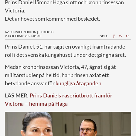
Prins Daniel lämnar Haga slott och kronprinsessan
Victoria.
Det är hovet som kommer med beskedet.
AV: JENNIFER ERIXON
|
BILDER: TT
PUBLICERAD: 2025-01-10
DELA:
P
rins Daniel, 51, har tagit en ovanligt framträdande
roll i det svenska kungahuset under det gångna året.
Medan kronprinsessan Victoria, 47, ägnat sig åt
militärstudier på heltid, har prinsen axlat ett
betydande ansvar för
kungliga åtaganden
.
LÄS MER:
Prins Daniels raseriutbrott framför
Victoria – hemma på Haga