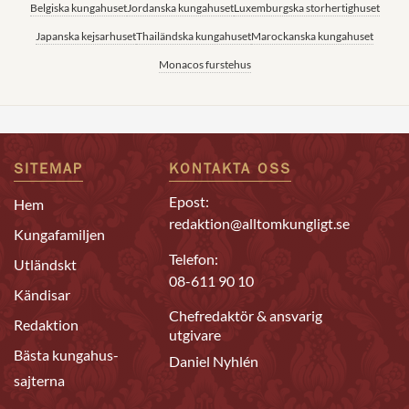
Belgiska kungahuset
Jordanska kungahuset
Luxemburgska storhertighuset
Japanska kejsarhuset
Thailändska kungahuset
Marockanska kungahuset
Monacos furstehus
SITEMAP
KONTAKTA OSS
Epost:
Hem
redaktion@alltomkungligt.se
Kungafamiljen
Telefon:
Utländskt
08-611 90 10
Kändisar
Chefredaktör & ansvarig
Redaktion
utgivare
Bästa kungahus-
Daniel Nyhlén
sajterna