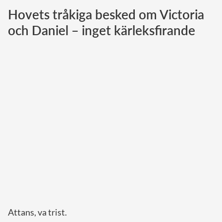
Hovets tråkiga besked om Victoria
Norska kungahuset
och Daniel – inget kärleksfirande
Danska kungahuset
Spanska kungahuset
Nederländska kungahuset
Belgiska kungahuset
Jordanska kungahuset
Luxemburgska storhertighuset
Japanska kejsarhuset
Thailändska kungahuset
Marockanska kungahuset
Monacos furstehus
Attans, va trist.