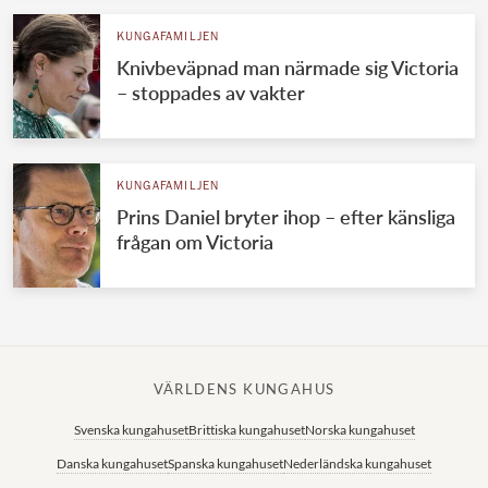
KUNGAFAMILJEN
Knivbeväpnad man närmade sig Victoria
– stoppades av vakter
KUNGAFAMILJEN
Prins Daniel bryter ihop – efter känsliga
frågan om Victoria
VÄRLDENS KUNGAHUS
Svenska kungahuset
Brittiska kungahuset
Norska kungahuset
Danska kungahuset
Spanska kungahuset
Nederländska kungahuset