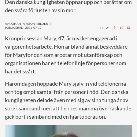
Den danska kungligheten öppnar upp och berättar om
den svåra förlusten av sin mor.
AV: JOHAN PERSSON
|
BILDER: TT
PUBLICERAD: 2019-07-17
DELA:
K
ronprinsessan Mary, 47, är mycket engagerad i
välgörenhetsarbete. Hon är bland annat beskyddare
för Maryfonden som arbetar mot utanförskap och
organisationen har en telefonlinje för personer som
har det svårt.
Häromdagen hoppade Mary själv in vid telefonerna
och tog emot samtal från personer i nöd. Den danska
kungligheten delade även med sig av sina tunga år av
sorg i samband med att hennes mamma överraskande
gick bort i samband med en hjärtoperation.