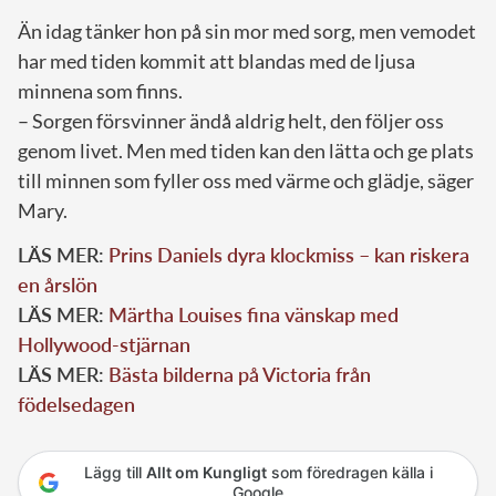
Än idag tänker hon på sin mor med sorg, men vemodet
har med tiden kommit att blandas med de ljusa
minnena som finns.
– Sorgen försvinner ändå aldrig helt, den följer oss
genom livet. Men med tiden kan den lätta och ge plats
till minnen som fyller oss med värme och glädje, säger
Mary.
LÄS MER:
Prins Daniels dyra klockmiss – kan riskera
en årslön
LÄS MER:
Märtha Louises fina vänskap med
Hollywood-stjärnan
LÄS MER:
Bästa bilderna på Victoria från
födelsedagen
Lägg till
Allt om Kungligt
som föredragen källa i
Google