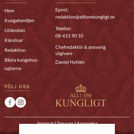
Epost:
Hem
redaktion@alltomkungligt.se
Kungafamiljen
Telefon:
Utländskt
08-611 90 10
Kändisar
Chefredaktör & ansvarig
Redaktion
utgivare
Bästa kungahus-
Daniel Nyhlén
sajterna
FÖLJ OSS
|
|
Sponsrat
Tipsa oss
Annonsera