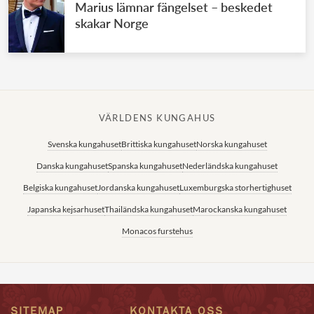
Marius lämnar fängelset – beskedet
skakar Norge
VÄRLDENS KUNGAHUS
Svenska kungahuset
Brittiska kungahuset
Norska kungahuset
Danska kungahuset
Spanska kungahuset
Nederländska kungahuset
Belgiska kungahuset
Jordanska kungahuset
Luxemburgska storhertighuset
Japanska kejsarhuset
Thailändska kungahuset
Marockanska kungahuset
Monacos furstehus
SITEMAP
KONTAKTA OSS