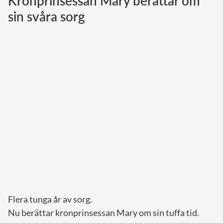
Kronprinsessan Mary berättar om
sin svåra sorg
Norska kungahuset
Danska kungahuset
Spanska kungahuset
Nederländska kungahuset
Belgiska kungahuset
Jordanska kungahuset
Luxemburgska storhertighuset
Japanska kejsarhuset
Thailändska kungahuset
Marockanska kungahuset
Monacos furstehus
Flera tunga år av sorg.
Nu berättar kronprinsessan Mary om sin tuffa tid.