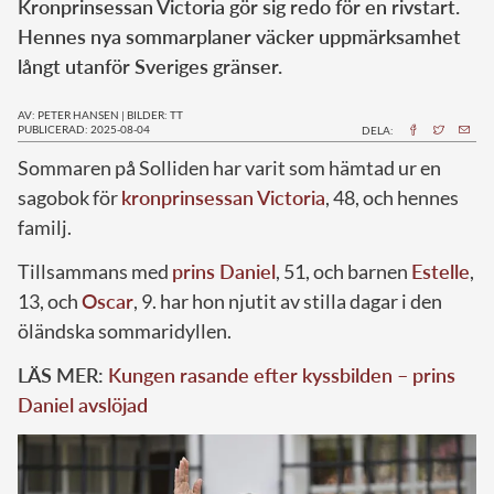
Kronprinsessan Victoria gör sig redo för en rivstart.
Hennes nya sommarplaner väcker uppmärksamhet
långt utanför Sveriges gränser.
AV: PETER HANSEN
|
BILDER: TT
PUBLICERAD: 2025-08-04
DELA:
Sommaren på Solliden har varit som hämtad ur en
sagobok för
kronprinsessan Victoria
, 48, och hennes
familj.
Tillsammans med
prins Daniel
, 51, och barnen
Estelle
,
13, och
Oscar
, 9. har hon njutit av stilla dagar i den
öländska sommaridyllen.
LÄS MER:
Kungen rasande efter kyssbilden – prins
Daniel avslöjad