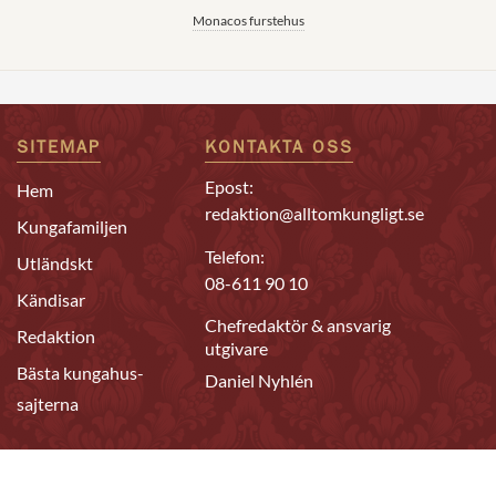
Monacos furstehus
SITEMAP
KONTAKTA OSS
Epost:
Hem
redaktion@alltomkungligt.se
Kungafamiljen
Telefon:
Utländskt
08-611 90 10
Kändisar
Chefredaktör & ansvarig
Redaktion
utgivare
Bästa kungahus-
Daniel Nyhlén
sajterna
FÖLJ OSS