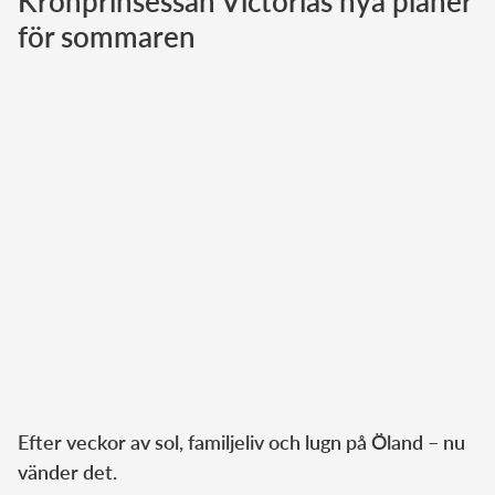
Kronprinsessan Victorias nya planer
för sommaren
Norska kungahuset
Danska kungahuset
Spanska kungahuset
Nederländska kungahuset
Belgiska kungahuset
Jordanska kungahuset
Luxemburgska storhertighuset
Japanska kejsarhuset
Thailändska kungahuset
Marockanska kungahuset
Monacos furstehus
Efter veckor av sol, familjeliv och lugn på Öland – nu
vänder det.