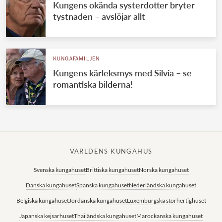
Kungens okända systerdotter bryter
tystnaden – avslöjar allt
KUNGAFAMILJEN
Kungens kärleksmys med Silvia – se
romantiska bilderna!
VÄRLDENS KUNGAHUS
Svenska kungahuset
Brittiska kungahuset
Norska kungahuset
Danska kungahuset
Spanska kungahuset
Nederländska kungahuset
Belgiska kungahuset
Jordanska kungahuset
Luxemburgska storhertighuset
Japanska kejsarhuset
Thailändska kungahuset
Marockanska kungahuset