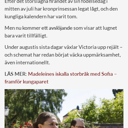
Efter det storslagna firandet av sin födelsedag i
mitten av juli har kronprinsessan legat lågt, och den
kungliga kalendern har varit tom.
Men nu kommer
ett avslöjande
som visar att lugnet
bara varit tillfälligt.
Under augustis sista dagar växlar Victoria upp rejält –
och schemat har redan börjat väcka uppmärksamhet,
även internationellt.
LÄS MER:
Madeleines iskalla storbråk med Sofia –
framför kungaparet