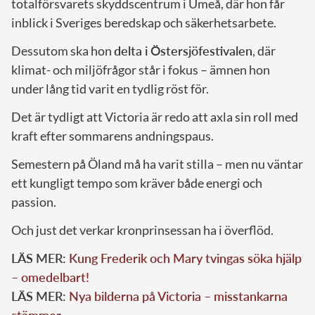
totalförsvarets skyddscentrum i Umeå, där hon får
inblick i Sveriges beredskap och säkerhetsarbete.
Dessutom ska hon
delta i Östersjöfestivalen
, där
klimat- och miljöfrågor står i fokus – ämnen hon
under lång tid varit en tydlig röst för.
Det är tydligt att Victoria är redo att axla sin roll med
kraft efter sommarens andningspaus.
Semestern på Öland må ha varit stilla – men nu väntar
ett kungligt tempo som kräver både energi och
passion.
Och just det verkar kronprinsessan ha i överflöd.
LÄS MER:
Kung Frederik och Mary tvingas söka hjälp
– omedelbart!
LÄS MER:
Nya bilderna på Victoria – misstankarna
stämmer