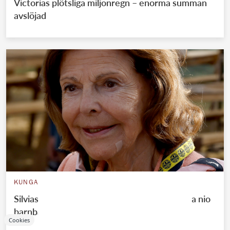
Victorias plötsliga miljonregn – enorma summan
avslöjad
KUNGAFAMILJEN
Silvias hemliga shoppingtur – handlade till alla nio
barnbarnen
Cookies