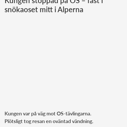
Kungen stoppad på OS – fast i
snökaoset mitt i Alperna
Norska kungahuset
Danska kungahuset
Spanska kungahuset
Nederländska kungahuset
Belgiska kungahuset
Jordanska kungahuset
Luxemburgska storhertighuset
Japanska kejsarhuset
Thailändska kungahuset
Marockanska kungahuset
Monacos furstehus
Kungen var på väg mot OS-tävlingarna.
Plötsligt tog resan en oväntad vändning.