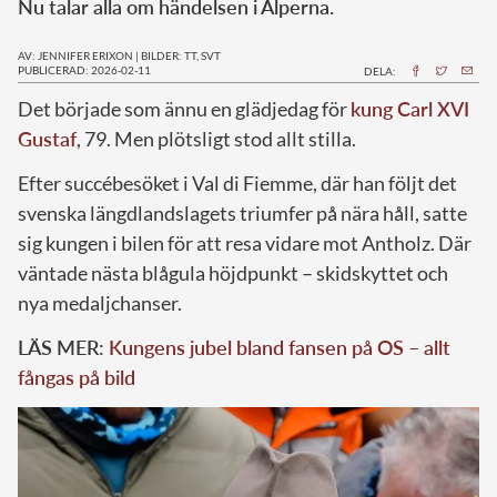
Nu talar alla om händelsen i Alperna.
AV: JENNIFER ERIXON
|
BILDER: TT, SVT
PUBLICERAD: 2026-02-11
DELA:
Det började som ännu en glädjedag för
kung Carl XVI
Gustaf
, 79. Men plötsligt stod allt stilla.
Efter succébesöket i Val di Fiemme, där han följt det
svenska längdlandslagets triumfer på nära håll, satte
sig kungen i bilen för att resa vidare mot Antholz. Där
väntade nästa blågula höjdpunkt – skidskyttet och
nya medaljchanser.
LÄS MER:
Kungens jubel bland fansen på OS – allt
fångas på bild