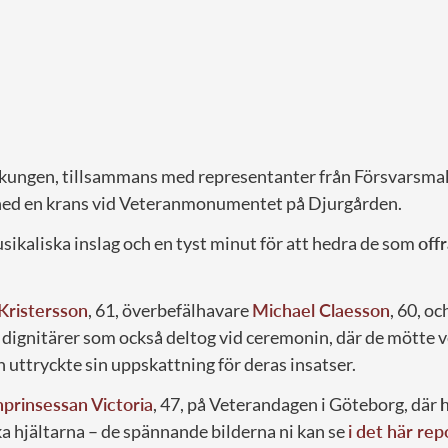
kungen, tillsammans med representanter från Försvarsma
ned en krans vid Veteranmonumentet på Djurgården.
sikaliska inslag och en tyst minut för att hedra de som
offr
 Kristersson
, 61, överbefälhavare
Michael Claesson
, 60, oc
e dignitärer som också deltog vid ceremonin, där de mötte 
 uttryckte sin uppskattning för deras insatser.
nprinsessan Victoria
, 47, på Veterandagen i Göteborg, där
h
a hjältarna – de spännande bilderna ni kan se
i det här re