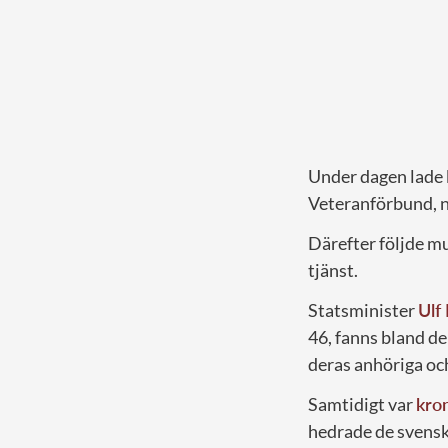
Under dagen lade 
Veteranförbund, 
Därefter följde mu
tjänst.
Statsminister
Ulf
46, fanns bland d
deras anhöriga och
Samtidigt var
kro
hedrade de svensk