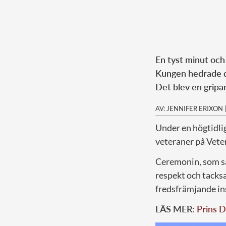
En tyst minut och
Kungen hedrade de
Det blev en grip
AV: JENNIFER ERIXON
Under en högtidl
veteraner på Vete
Ceremonin, som sam
respekt och tacksa
fredsfrämjande in
LÄS MER:
Prins D