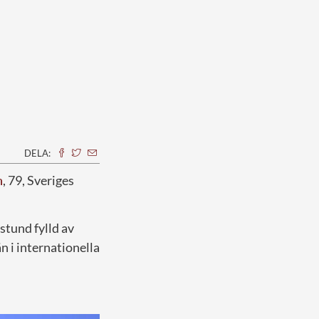
DELA:
n
, 79, Sveriges
stund fylld av
n i internationella