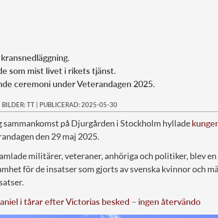
 kransnedläggning.
 som mist livet i rikets tjänst.
ande ceremoni under Veterandagen 2025.
|
BILDER: TT
|
PUBLICERAD: 2025-05-30
ig sammankomst på Djurgården i Stockholm hyllade
kunge
randagen den 29 maj 2025.
lade militärer, veteraner, anhöriga och politiker, blev en 
mhet för de insatser som gjorts av svenska kvinnor och mä
satser.
aniel i tårar efter Victorias besked – ingen återvändo