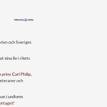
kten och Sveriges
at sina liv
i rikets
h
prins Carl Philip
,
veteraner och
on i uniform
portaget!