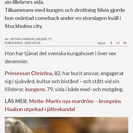
sin lillebrors sida.
Tillsammans med kungen och drottning Silvia gjorde
hon oväntad comeback under en storslagen kväll i
Stockholms city.
AV: GITTAN LARSSON
|
BILDER: TT
PUBLICERAD: 2025-09-30
DELA:
Hon har tjänat det svenska kungahuset i över sex
decennier.
Prinsessan Christina
, 82, har burit ansvar, engagerat
sig i sjukvård, kultur och bistånd – och stått vid sin
lillebror,
kungens
, 79, sida i både med- och motgång.
LÄS MER:
Mette-Marits nya mardröm – kronprins
Haakon utpekad i jätteskandal