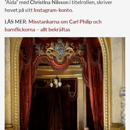
”Aida” med
Christina Nilsson
i titelrollen, skriver
hovet på sitt
Instagram-konto
.
LÄS MER:
Misstankarna om Carl Philip och
barnflickorna – allt bekräftas