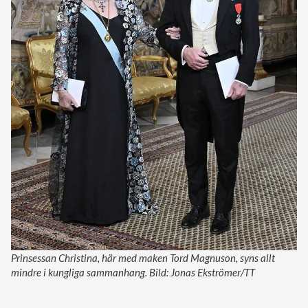
Prinsessan Christina, här med maken Tord Magnuson, syns allt
mindre i kungliga sammanhang. Bild: Jonas Ekströmer/TT