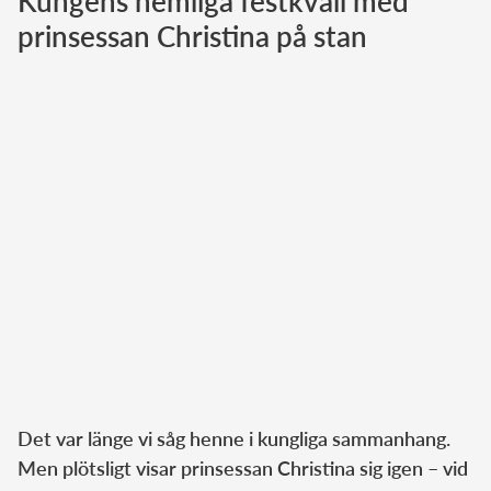
Kungens hemliga festkväll med
prinsessan Christina på stan
Norska kungahuset
Danska kungahuset
Spanska kungahuset
Nederländska kungahuset
Belgiska kungahuset
Jordanska kungahuset
Luxemburgska storhertighuset
Japanska kejsarhuset
Thailändska kungahuset
Marockanska kungahuset
Monacos furstehus
Det var länge vi såg henne i kungliga sammanhang.
Men plötsligt visar prinsessan Christina sig igen – vid