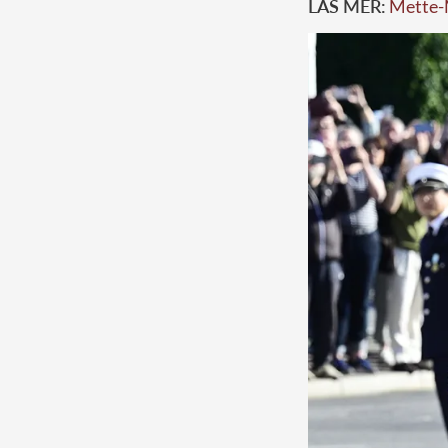
LÄS MER:
Mette-M