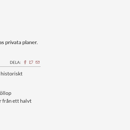
s privata planer.
DELA:
 historiskt
öllop
 från ett halvt