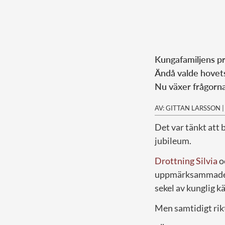
Kungafamiljens pr
Ändå valde hovets
Nu växer frågorna
AV: GITTAN LARSSON
Det var tänkt att 
jubileum.
Drottning Silvia
o
uppmärksammades i 
sekel av kunglig kä
Men samtidigt rik