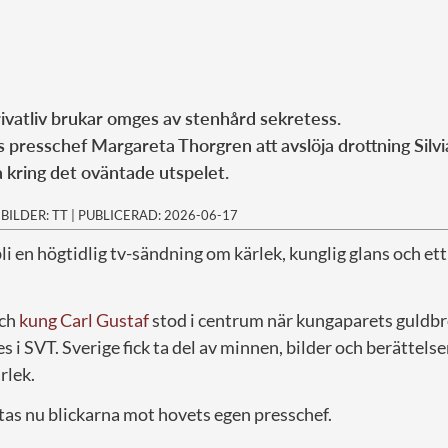
ivatliv brukar omges av stenhård sekretess.
 presschef Margareta Thorgren att avslöja drottning Silvia
 kring det oväntade utspelet.
|
BILDER: TT
|
PUBLICERAD: 2026-06-17
bli en högtidlig tv-sändning om kärlek, kunglig glans och ett
ch
kung Carl Gustaf
stod i centrum när kungaparets guldbr
SVT. Sverige fick ta del av minnen, bilder och berättelser
rlek.
tas nu blickarna mot hovets egen presschef.