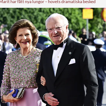
arit har fått nya lungor – hovets dramatiska besked