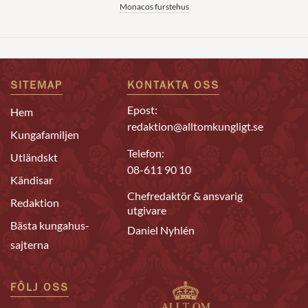
Monacos furstehus
SITEMAP
KONTAKTA OSS
Epost:
Hem
redaktion@alltomkungligt.se
Kungafamiljen
Telefon:
Utländskt
08-611 90 10
Kändisar
Chefredaktör & ansvarig
Redaktion
utgivare
Bästa kungahus-
Daniel Nyhlén
sajterna
FÖLJ OSS