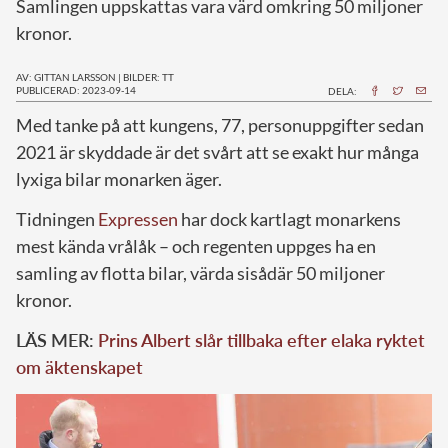
Samlingen uppskattas vara värd omkring 50 miljoner
kronor.
AV: GITTAN LARSSON
|
BILDER: TT
PUBLICERAD: 2023-09-14
DELA:
M
ed tanke på att kungens, 77, personuppgifter sedan
2021 är skyddade är det svårt att se exakt hur många
lyxiga bilar monarken äger.
Tidningen
Expressen
har dock kartlagt monarkens
mest kända vrålåk – och regenten uppges ha en
samling av flotta bilar, värda sisådär 50 miljoner
kronor.
LÄS MER:
Prins Albert slår tillbaka efter elaka ryktet
om äktenskapet