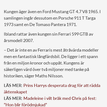
Kungen äger även en Ford Mustang GT 4.7 V8 1965. I
samlingen ingår dessutom en Porsche 911 T Targa
1973 samt en De Tomaso Pantera 1971.
Ibland rattar även kungen sin Ferrari 599 GTB av
årsmodell 2007.
– Det är inte en av Ferraris mest åtråvärda modeller
men en fantastisk långfärdsbil. De ligger i ett spann
från en miljon kronor och uppåt. Kungens är
säkerligen värd över två miljoner med tanke på
historiken, säger Maths Nilsson.
LÄS MER:
Prins Harrys desperata drag för att rädda
äktenskapet
LÄS MER:
Madeleine i vilt bråk med Chris på fest:
”Hon blir förödmjukad”