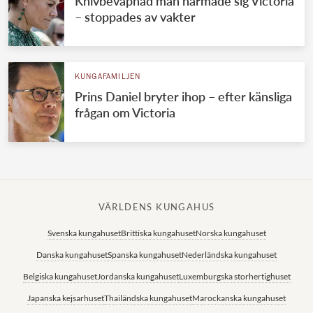
Knivbeväpnad man närmade sig Victoria
– stoppades av vakter
KUNGAFAMILJEN
Prins Daniel bryter ihop – efter känsliga
frågan om Victoria
VÄRLDENS KUNGAHUS
Svenska kungahuset
Brittiska kungahuset
Norska kungahuset
Danska kungahuset
Spanska kungahuset
Nederländska kungahuset
Belgiska kungahuset
Jordanska kungahuset
Luxemburgska storhertighuset
Japanska kejsarhuset
Thailändska kungahuset
Marockanska kungahuset