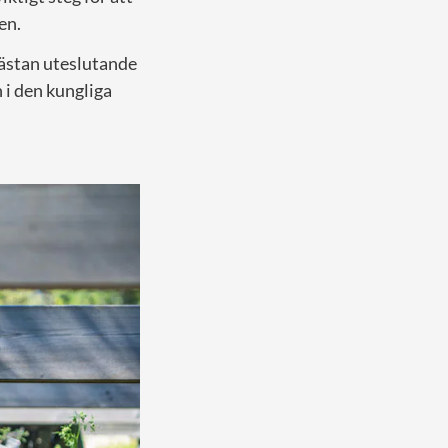
en.
nästan uteslutande
 i den kungliga