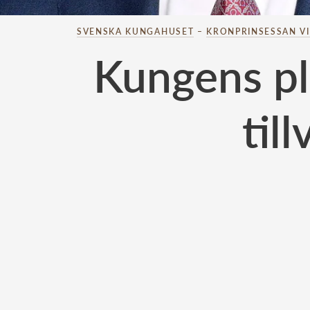
SVENSKA KUNGAHUSET
–
KRONPRINSESSAN V
Kungens plö
til