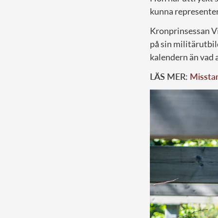
kunna representer
Kronprinsessan Vi
på sin militärutbi
kalendern än vad 
LÄS MER:
Misstan