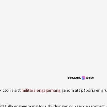
Victoria sitt
militära engagemang
genom att påbörja en gr
sitt fulla engagemang för utbildningen
och ser den som ett v