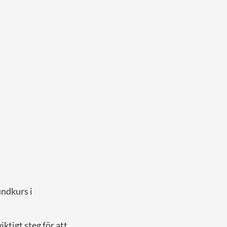
undkurs i
iktigt steg för att