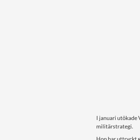
I januari utökade 
militärstrategi.
Hon har uttryckt