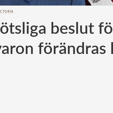
ICTORIA
tsliga beslut fö
lvaron förändras 