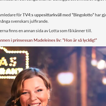
amledare för
TV4:s uppesittarkväll med ”Bingolotto”
har gjo
många svenskars julfirande.
na finns en annan sida av Lotta som få känner till.
nen i prinsessan Madeleines liv: ”Hon är så lycklig!”