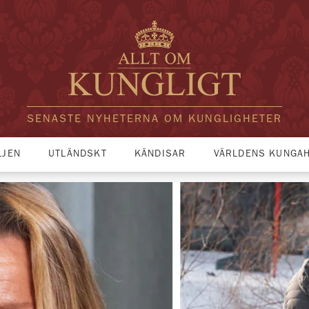
SENASTE NYHETERNA OM KUNGLIGHETER
LJEN
UTLÄNDSKT
KÄNDISAR
VÄRLDENS KUNGA