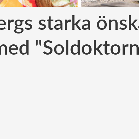
ergs starka öns
med "Soldoktorn