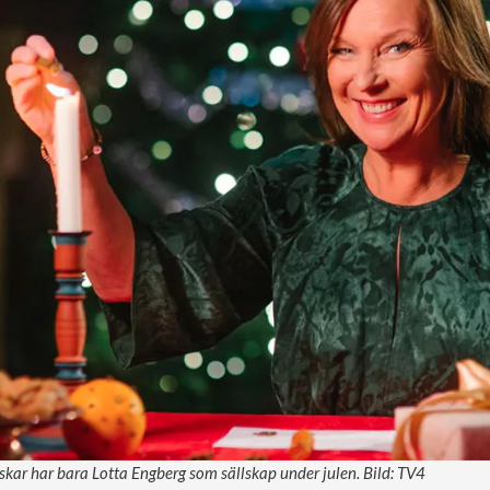
r har bara Lotta Engberg som sällskap under julen. Bild: TV4