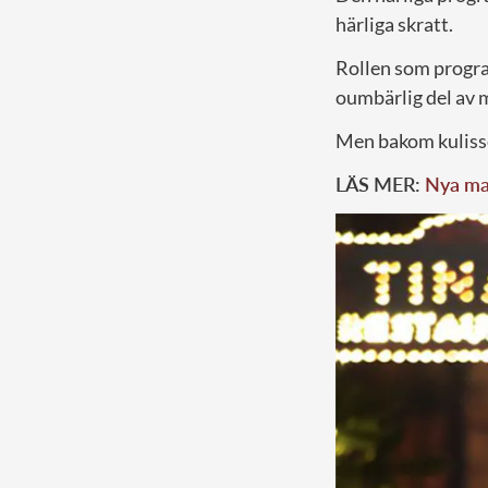
härliga skratt.
Rollen som progr
oumbärlig del av 
Men bakom kulisser
LÄS MER:
Nya man