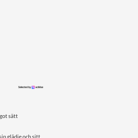
got sätt
in glädje och sitt