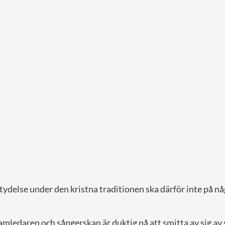
ydelse under den kristna traditionen ska därför inte på nå
mledaren och sångerskan är duktig på att smitta av sig av s