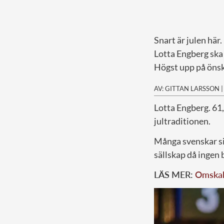
Snart är julen här.
Lotta Engberg ska
Högst upp på önske
AV: GITTAN LARSSON
L
otta Engberg. 61
jultraditionen.
Många svenskar sit
sällskap då ingen 
LÄS MER:
Omskaka