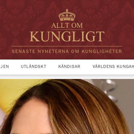
SENASTE NYHETERNA OM KUNGLIGHETER
LJEN
UTLÄNDSKT
KÄNDISAR
VÄRLDENS KUNGA