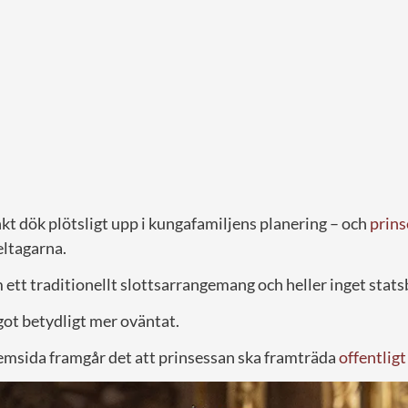
t dök plötsligt upp i kungafamiljens planering – och
prin
eltagarna.
m ett traditionellt slottsarrangemang och heller inget stat
ågot betydligt mer oväntat.
msida framgår det att prinsessan ska framträda
offentligt