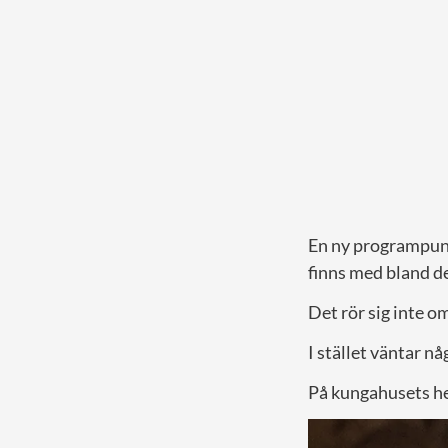
En ny programpunk
finns med bland d
Det rör sig inte o
I stället väntar n
På kungahusets he