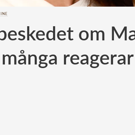
INE
a beskedet om Ma
många reagerar