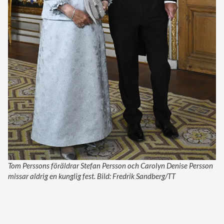
Tom Perssons föräldrar Stefan Persson och Carolyn Denise Persson
missar aldrig en kunglig fest. Bild: Fredrik Sandberg/TT