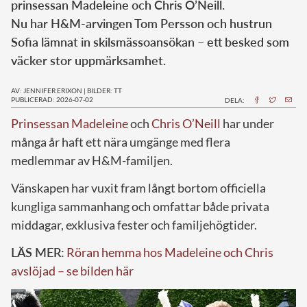
prinsessan Madeleine och Chris O’Neill.
Nu har H&M-arvingen Tom Persson och hustrun
Sofia lämnat in skilsmässoansökan – ett besked som
väcker stor uppmärksamhet.
AV: JENNIFER ERIXON
|
BILDER: TT
PUBLICERAD: 2026-07-02
DELA:
Prinsessan Madeleine
och
Chris O’Neill
har under
många år haft ett nära umgänge med flera
medlemmar av H&M-familjen.
Vänskapen har vuxit fram långt bortom officiella
kungliga sammanhang och omfattar både privata
middagar, exklusiva fester och familjehögtider.
LÄS MER:
Röran hemma hos Madeleine och Chris
avslöjad – se bilden här