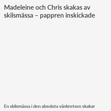
Madeleine och Chris skakas av
Norska kungahuset
skilsmässa – pappren inskickade
Danska kungahuset
Spanska kungahuset
Nederländska kungahuset
Belgiska kungahuset
Jordanska kungahuset
Luxemburgska storhertighuset
Japanska kejsarhuset
Thailändska kungahuset
Marockanska kungahuset
Monacos furstehus
En skilsmässa i den absoluta vänkretsen skakar