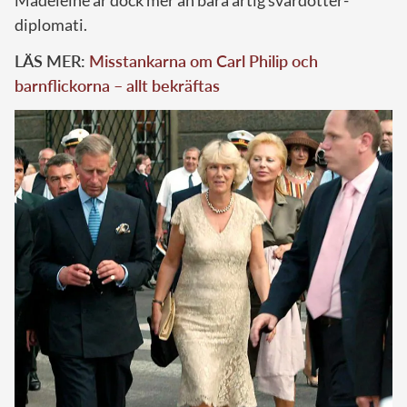
Madeleine är dock mer än bara artig svärdotter-
diplomati.
LÄS MER:
Misstankarna om Carl Philip och
barnflickorna – allt bekräftas