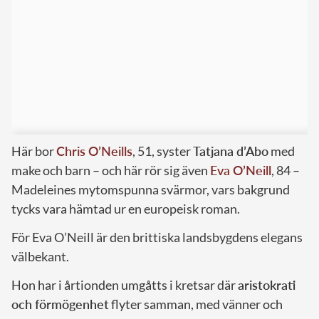
Här bor
Chris O’Neills
, 51, syster
Tatjana d’Abo
med
make och barn – och här rör sig även
Eva O’Neill
, 84 –
Madeleines mytomspunna svärmor, vars bakgrund
tycks vara hämtad ur en europeisk roman.
För Eva O’Neill är den brittiska landsbygdens elegans
välbekant.
Hon har i årtionden umgåtts i kretsar där
aristokrati
och förmögenhet
flyter samman, med vänner och