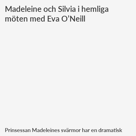
Madeleine och Silvia i hemliga
Norska kungahuset
möten med Eva O’Neill
Danska kungahuset
Spanska kungahuset
Nederländska kungahuset
Belgiska kungahuset
Jordanska kungahuset
Luxemburgska storhertighuset
Japanska kejsarhuset
Thailändska kungahuset
Marockanska kungahuset
Monacos furstehus
Prinsessan Madeleines svärmor har en dramatisk