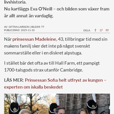
livshistoria.
Nu kartläggs Eva O’Neill – och bilden som växer fram
är allt annat än vardaglig.
AV: GITTAN LARSSON
|
BILDER: TT
PUBLICERAD: 2025-11-10
DELA:
När
prinsessan Madeleine
, 43, tillbringar tid med sin
makens familj sker det inte på något svenskt
sommarställe eller i en diskret alpstuga.
I stället bär det ofta av till Hall Farm, ett pampigt
1700-talsgods strax utanför Cambridge.
LÄS MER:
Prinsessan Sofia helt utfryst av kungen –
experten om iskalla beskedet