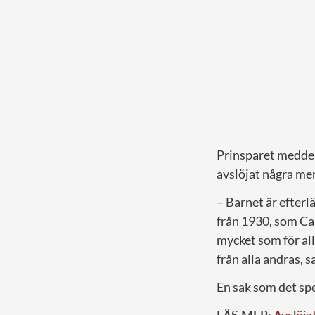
Prinsparet meddel
avslöjat några mer
– Barnet är efterl
från 1930, som Carl
mycket som för all
från alla andras, 
En sak som det spe