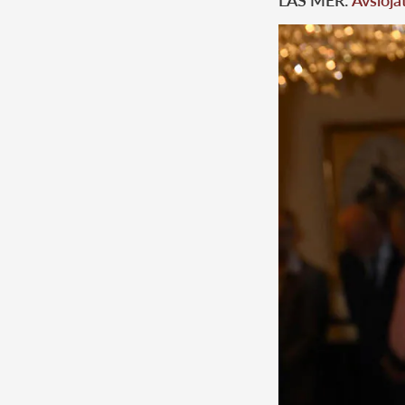
LÄS MER:
Avslöja