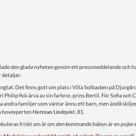
ade den glada nyheten genom ett pressmeddelande och ha
 detaljer.
ängtat. Det finns gott om plats i Villa Solbacken på Djurgår
 Philip fick ärva av sin farbror, prins Bertil. För Sofia och C
a andra familjer som väntar ännu ett barn, men ändå skilje
sa hovexperten
Herman Lindqvis
t, 81.
kuleras friskt om är om den kommande babyn är en pojke el