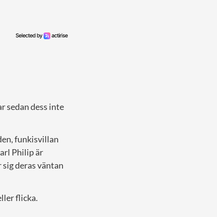
r sedan dess inte
den, funkisvillan
arl Philip är
r sig deras väntan
ler flicka.