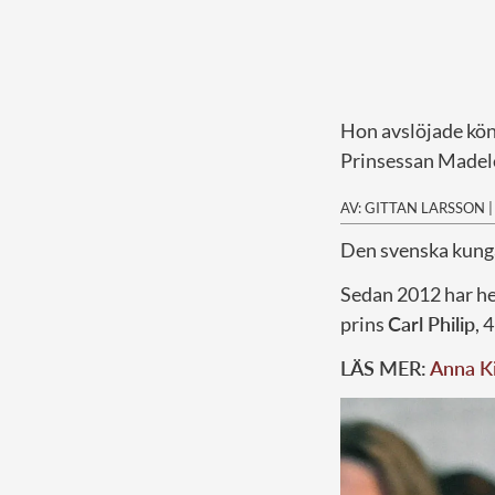
Hon avslöjade kön
Prinsessan Madelei
AV: GITTAN LARSSON
D
en svenska kunga
Sedan 2012 har hel
prins
Carl Philip
, 
LÄS MER:
Anna Ki