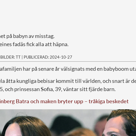
et på babyn av misstag.
nes fadäs fick alla att häpna.
|
BILDER: TT
|
PUBLICERAD: 2024-10-27
familjen har på senare år välsignats med en babyboom uta
a åtta kungliga bebisar kommit till världen, och snart är d
45, och prinsessan
Sofia
, 39, väntar sitt fjärde barn.
nberg Batra och maken bryter upp – tråkiga beskedet