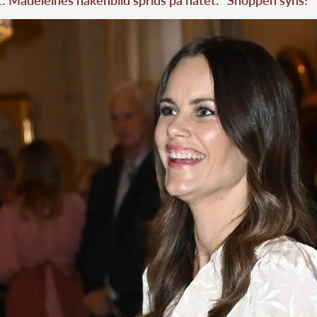
t: Madeleines nakenbild sprids på nätet: ”Snoppen syns!”