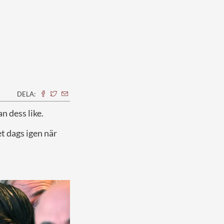
DELA:
n dess like.
et dags igen när