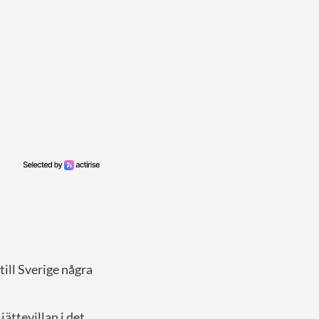
ill Sverige några
ättevillan i det