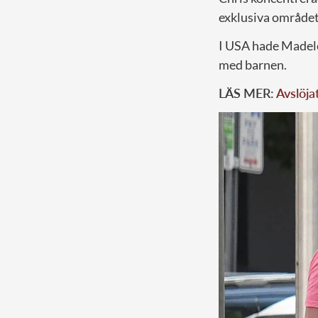
exklusiva området
I USA hade Madele
med barnen.
LÄS MER:
Avslöja