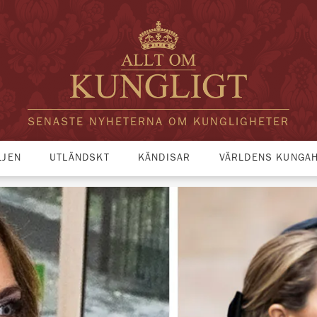
SENASTE NYHETERNA OM KUNGLIGHETER
LJEN
UTLÄNDSKT
KÄNDISAR
VÄRLDENS KUNGA