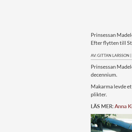
Prinsessan Madele
Efter flytten till 
AV: GITTAN LARSSON
P
rinsessan Madel
decennium.
Makarma levde ett 
plikter.
LÄS MER:
Anna Ki