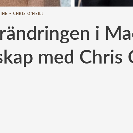
INE
–
CHRIS O'NEILL
örändringen i Ma
skap med Chris O