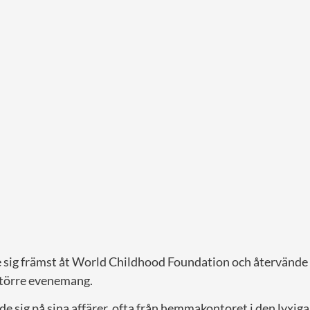
sig främst åt World Childhood Foundation och återvände t
 större evenemang.
e sig på sina affärer, ofta från hemmakontoret i den lyxiga j