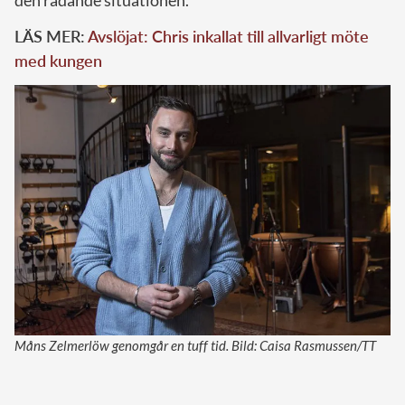
LÄS MER:
Avslöjat: Chris inkallat till allvarligt möte
med kungen
Måns Zelmerlöw genomgår en tuff tid. Bild: Caisa Rasmussen/TT