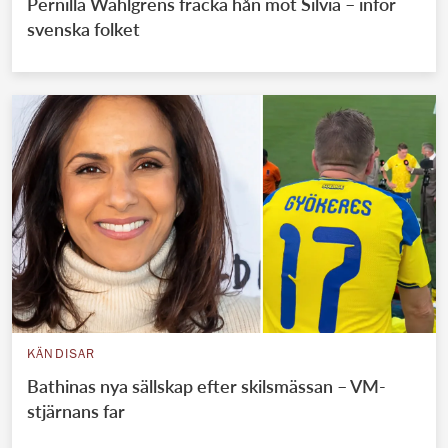
Pernilla Wahlgrens fräcka hån mot Silvia – inför
svenska folket
KÄNDISAR
Bathinas nya sällskap efter skilsmässan – VM-
stjärnans far