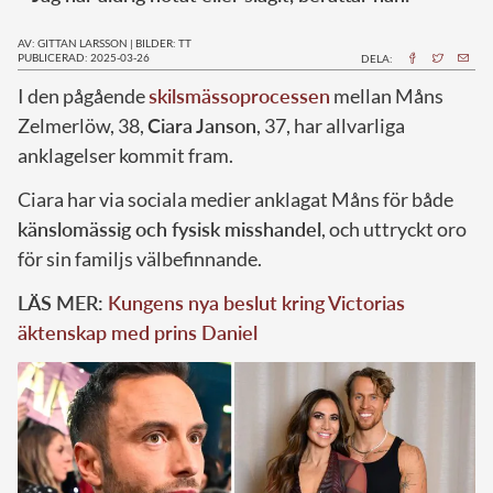
AV: GITTAN LARSSON
|
BILDER: TT
PUBLICERAD: 2025-03-26
DELA:
I den pågående
skilsmässoprocessen
mellan Måns
Zelmerlöw, 38,
Ciara Janson
, 37, har allvarliga
anklagelser kommit fram.
Ciara har via sociala medier anklagat Måns för både
känslomässig och fysisk misshandel
, och uttryckt oro
för sin familjs välbefinnande.
LÄS MER:
Kungens nya beslut kring Victorias
äktenskap med prins Daniel