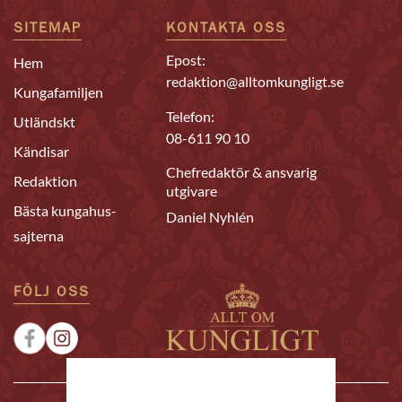
SITEMAP
KONTAKTA OSS
Epost:
Hem
redaktion@alltomkungligt.se
Kungafamiljen
Telefon:
Utländskt
08-611 90 10
Kändisar
Chefredaktör & ansvarig
Redaktion
utgivare
Bästa kungahus-
Daniel Nyhlén
sajterna
FÖLJ OSS
|
|
Sponsrat
Tipsa oss
Annonsera