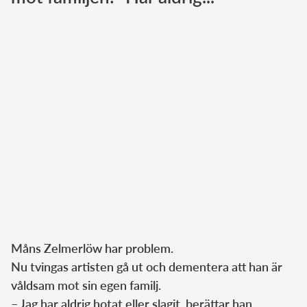
Norska kungahuset
Danska kungahuset
Spanska kungahuset
Nederländska kungahuset
Belgiska kungahuset
Jordanska kungahuset
Luxemburgska storhertighuset
Japanska kejsarhuset
Thailändska kungahuset
Marockanska kungahuset
Måns Zelmerlöw har problem.
Monacos furstehus
Nu tvingas artisten gå ut och dementera att han är
våldsam mot sin egen familj.
– Jag har aldrig hotat eller slagit, berättar han.