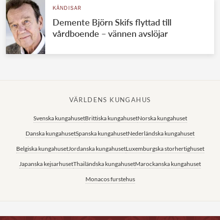
KÄNDISAR
Demente Björn Skifs flyttad till
vårdboende – vännen avslöjar
VÄRLDENS KUNGAHUS
Svenska kungahuset
Brittiska kungahuset
Norska kungahuset
Danska kungahuset
Spanska kungahuset
Nederländska kungahuset
Belgiska kungahuset
Jordanska kungahuset
Luxemburgska storhertighuset
Japanska kejsarhuset
Thailändska kungahuset
Marockanska kungahuset
Monacos furstehus