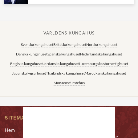
VÄRLDENS KUNGAHUS
Svenska kungahuset
Brittiska kungahuset
Norska kungahuset
Danska kungahuset
Spanska kungahuset
Nederländska kungahuset
Belgiska kungahuset
Jordanska kungahuset
Luxemburgska storhertighuset
Japanska kejsarhuset
Thailändska kungahuset
Marockanska kungahuset
Monacos furstehus
SITEMAP
KONTAKTA OSS
Epost:
Hem
redaktion@alltomkungligt.se