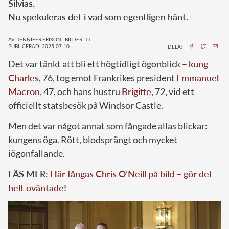
Silvias.
Nu spekuleras det i vad som egentligen hänt.
AV: JENNIFER ERIXON
|
BILDER: TT
PUBLICERAD: 2025-07-10
DELA:
Det var tänkt att bli ett högtidligt ögonblick –
kung
Charles
, 76, tog emot Frankrikes president
Emmanuel
Macron
, 47, och hans hustru
Brigitte
, 72, vid ett
officiellt statsbesök på Windsor Castle.
Men det var något annat som fångade allas blickar:
kungens öga. Rött, blodsprängt och mycket
iögonfallande.
LÄS MER:
Här fångas Chris O’Neill på bild – gör det
helt oväntade!