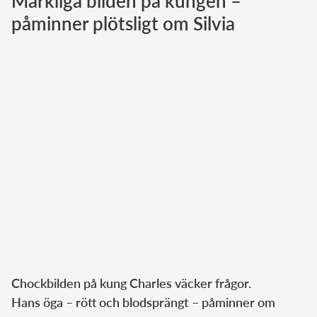
Märkliga bilden på kungen –
påminner plötsligt om Silvia
Norska kungahuset
Danska kungahuset
Spanska kungahuset
Nederländska kungahuset
Belgiska kungahuset
Jordanska kungahuset
Luxemburgska storhertighuset
Japanska kejsarhuset
Thailändska kungahuset
Marockanska kungahuset
Monacos furstehus
Chockbilden på kung Charles väcker frågor.
Hans öga – rött och blodsprängt – påminner om