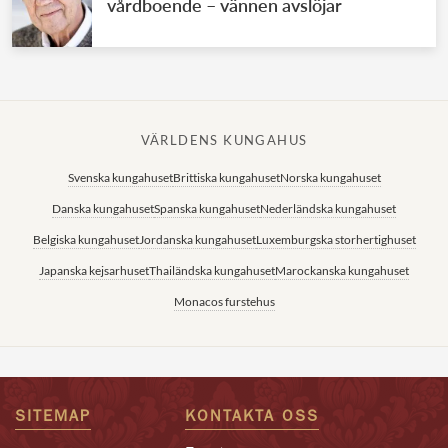
vårdboende – vännen avslöjar
VÄRLDENS KUNGAHUS
Svenska kungahuset
Brittiska kungahuset
Norska kungahuset
Danska kungahuset
Spanska kungahuset
Nederländska kungahuset
Belgiska kungahuset
Jordanska kungahuset
Luxemburgska storhertighuset
Japanska kejsarhuset
Thailändska kungahuset
Marockanska kungahuset
Monacos furstehus
SITEMAP
KONTAKTA OSS