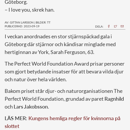
Göteborg.
– I love you, skrek han.
AV: GITTAN LARSSON
|
BILDER: TT
PUBLICERAD: 2023-09-19
DELA:
I
veckan anordnades en stor stjärnspäckad gala i
Göteborg där stjärnor och kändisar minglade med
hertiginnan av York, Sarah Ferguson, 63.
The Perfect World Foundation Award prisar personer
som gjort betydande insatser för att bevara vilda djur
och natur över hela världen.
Bakom priset står djur- och naturorganisationen The
Perfect World Foundation, grundad av paret
Ragnhild
och
Lars Jakobsson
.
LÄS MER:
Kungens hemliga regler för kvinnorna på
slottet