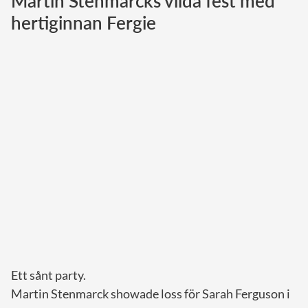
Martin Stenmarcks vilda fest med
hertiginnan Fergie
Norska kungahuset
Danska kungahuset
Spanska kungahuset
Nederländska kungahuset
Belgiska kungahuset
Jordanska kungahuset
Luxemburgska storhertighuset
Japanska kejsarhuset
Thailändska kungahuset
Marockanska kungahuset
Monacos furstehus
Ett sånt party.
Martin Stenmarck showade loss för Sarah Ferguson i