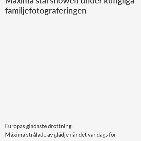
Máxima stal showen under kungliga
familjefotograferingen
Norska kungahuset
Danska kungahuset
Spanska kungahuset
Nederländska kungahuset
Belgiska kungahuset
Jordanska kungahuset
Luxemburgska storhertighuset
Japanska kejsarhuset
Thailändska kungahuset
Marockanska kungahuset
Monacos furstehus
Europas gladaste drottning.
Máxima strålade av glädje när det var dags för