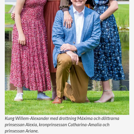
Kung Willem-Alexander med drottning Máxima och döttrarna
prinsessan Alexia, kronprinsessan Catharina-Amalia och
prinsessan Ariane.