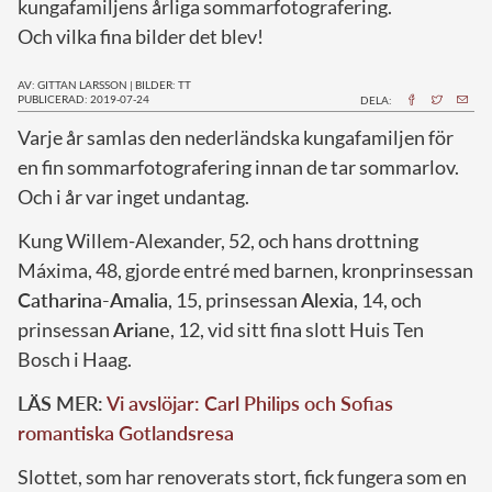
kungafamiljens årliga sommarfotografering.
Och vilka fina bilder det blev!
AV: GITTAN LARSSON
|
BILDER: TT
PUBLICERAD: 2019-07-24
DELA:
V
arje år samlas den nederländska kungafamiljen för
en fin sommarfotografering innan de tar sommarlov.
Och i år var inget undantag.
Kung Willem-Alexander, 52, och hans drottning
Máxima, 48, gjorde entré med barnen, kronprinsessan
Catharina-Amalia
, 15, prinsessan
Alexia
, 14, och
prinsessan
Ariane
, 12, vid sitt fina slott Huis Ten
Bosch i Haag.
LÄS MER:
Vi avslöjar: Carl Philips och Sofias
romantiska Gotlandsresa
Slottet, som har renoverats stort, fick fungera som en