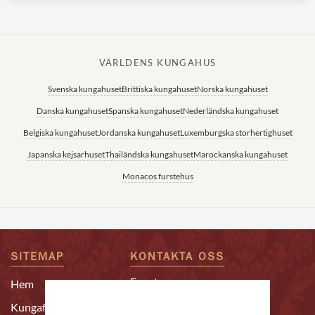
VÄRLDENS KUNGAHUS
Svenska kungahuset
Brittiska kungahuset
Norska kungahuset
Danska kungahuset
Spanska kungahuset
Nederländska kungahuset
Belgiska kungahuset
Jordanska kungahuset
Luxemburgska storhertighuset
Japanska kejsarhuset
Thailändska kungahuset
Marockanska kungahuset
Monacos furstehus
SITEMAP
KONTAKTA OSS
Epost:
Hem
redaktion@alltomkungligt.se
Kungafamiljen