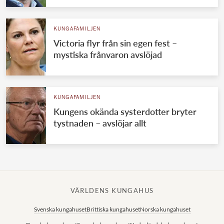
KUNGAFAMILJEN
Victoria flyr från sin egen fest –
mystiska frånvaron avslöjad
KUNGAFAMILJEN
Kungens okända systerdotter bryter
tystnaden – avslöjar allt
VÄRLDENS KUNGAHUS
Svenska kungahuset
Brittiska kungahuset
Norska kungahuset