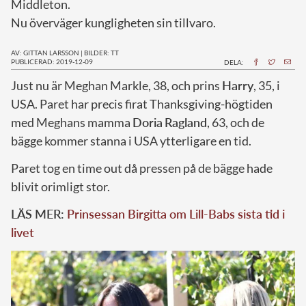
Middleton.
Nu överväger kungligheten sin tillvaro.
AV: GITTAN LARSSON
|
BILDER: TT
PUBLICERAD: 2019-12-09
DELA:
J
ust nu är Meghan Markle, 38, och prins
Harry
, 35, i
USA. Paret har precis firat Thanksgiving-högtiden
med Meghans mamma
Doria
Ragland
, 63, och de
bägge kommer stanna i USA ytterligare en tid.
Paret tog en time out då pressen på de bägge hade
blivit orimligt stor.
LÄS MER:
Prinsessan Birgitta om Lill-Babs sista tid i
livet