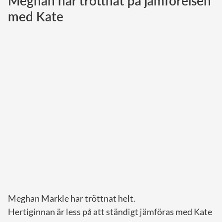
Meghan har tröttnat på jämförelsen
med Kate
Norska kungahuset
Danska kungahuset
Spanska kungahuset
Nederländska kungahuset
Belgiska kungahuset
Jordanska kungahuset
Luxemburgska storhertighuset
Japanska kejsarhuset
Thailändska kungahuset
Marockanska kungahuset
Monacos furstehus
Meghan Markle har tröttnat helt.
Hertiginnan är less på att ständigt jämföras med Kate