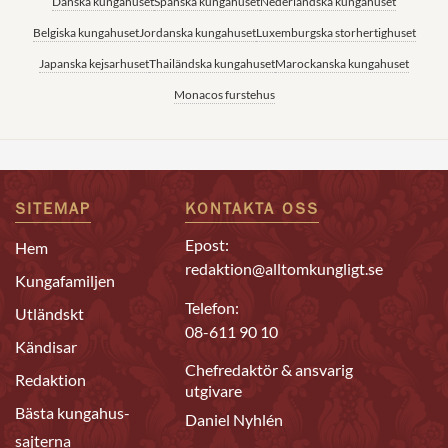
Danska kungahuset
Spanska kungahuset
Nederländska kungahuset
Belgiska kungahuset
Jordanska kungahuset
Luxemburgska storhertighuset
Japanska kejsarhuset
Thailändska kungahuset
Marockanska kungahuset
Monacos furstehus
SITEMAP
KONTAKTA OSS
Epost:
Hem
redaktion@alltomkungligt.se
Kungafamiljen
Telefon:
Utländskt
08-611 90 10
Kändisar
Chefredaktör & ansvarig
Redaktion
utgivare
Bästa kungahus-
Daniel Nyhlén
sajterna