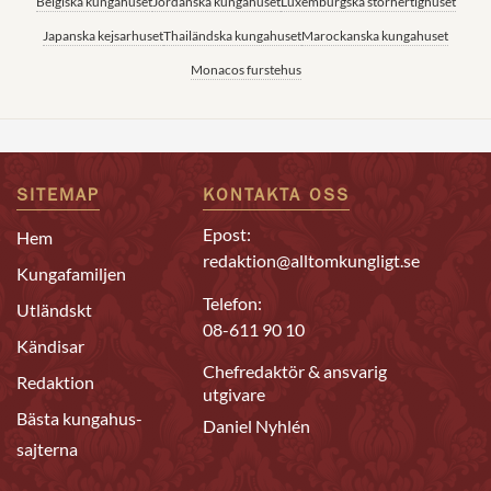
Belgiska kungahuset
Jordanska kungahuset
Luxemburgska storhertighuset
Japanska kejsarhuset
Thailändska kungahuset
Marockanska kungahuset
Monacos furstehus
SITEMAP
KONTAKTA OSS
Epost:
Hem
redaktion@alltomkungligt.se
Kungafamiljen
Telefon:
Utländskt
08-611 90 10
Kändisar
Chefredaktör & ansvarig
Redaktion
utgivare
Bästa kungahus-
Daniel Nyhlén
sajterna