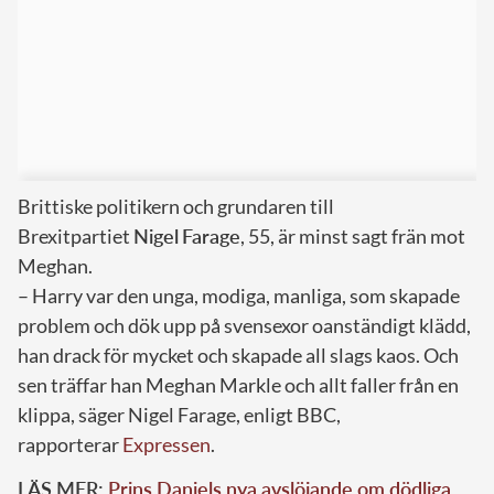
Brittiske politikern och grundaren till
Brexitpartiet
Nigel
Farage
, 55, är minst sagt frän mot
Meghan.
– Harry var den unga, modiga, manliga, som skapade
problem och dök upp på svensexor oanständigt klädd,
han drack för mycket och skapade all slags kaos. Och
sen träffar han Meghan Markle och allt faller från en
klippa, säger Nigel Farage, enligt BBC,
rapporterar
Expressen
.
LÄS MER:
Prins Daniels nya avslöjande om dödliga