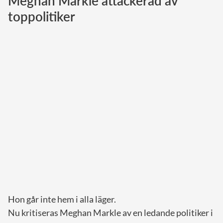
Meghan Markle attackerad av
toppolitiker
Norska kungahuset
Danska kungahuset
Spanska kungahuset
Nederländska kungahuset
Belgiska kungahuset
Jordanska kungahuset
Luxemburgska storhertighuset
Japanska kejsarhuset
Thailändska kungahuset
Marockanska kungahuset
Monacos furstehus
Hon går inte hem i alla läger.
Nu kritiseras Meghan Markle av en ledande politiker i