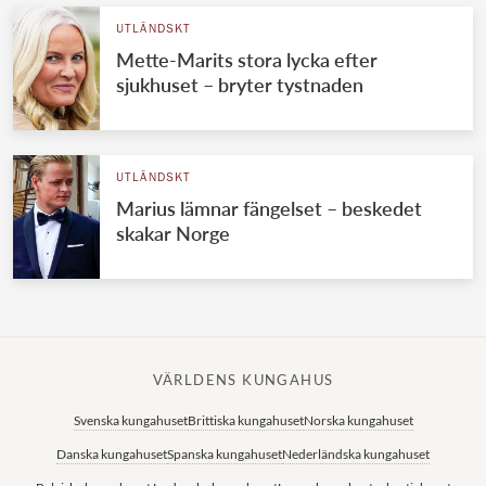
UTLÄNDSKT
Mette-Marits stora lycka efter
sjukhuset – bryter tystnaden
UTLÄNDSKT
Marius lämnar fängelset – beskedet
skakar Norge
VÄRLDENS KUNGAHUS
Svenska kungahuset
Brittiska kungahuset
Norska kungahuset
Danska kungahuset
Spanska kungahuset
Nederländska kungahuset