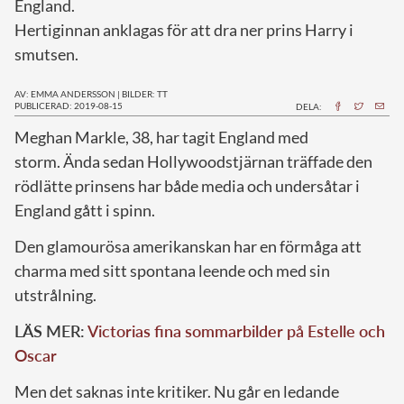
England.
Hertiginnan anklagas för att dra ner prins Harry i
smutsen.
AV: EMMA ANDERSSON
|
BILDER: TT
PUBLICERAD: 2019-08-15
DELA:
M
eghan Markle, 38, har tagit England med
storm. Ända sedan Hollywoodstjärnan träffade den
rödlätte prinsens har både media och undersåtar i
England gått i spinn.
Den glamourösa amerikanskan har en förmåga att
charma med sitt spontana leende och med sin
utstrålning.
LÄS MER:
Victorias fina sommarbilder på Estelle och
Oscar
Men det saknas inte kritiker. Nu går en ledande