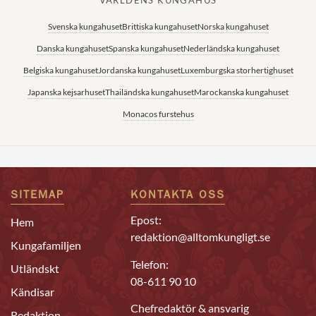
VÄRLDENS KUNGAHUS
Svenska kungahuset
Brittiska kungahuset
Norska kungahuset
Danska kungahuset
Spanska kungahuset
Nederländska kungahuset
Belgiska kungahuset
Jordanska kungahuset
Luxemburgska storhertighuset
Japanska kejsarhuset
Thailändska kungahuset
Marockanska kungahuset
Monacos furstehus
SITEMAP
KONTAKTA OSS
Epost:
Hem
redaktion@alltomkungligt.se
Kungafamiljen
Telefon:
Utländskt
08-611 90 10
Kändisar
Chefredaktör & ansvarig
Redaktion