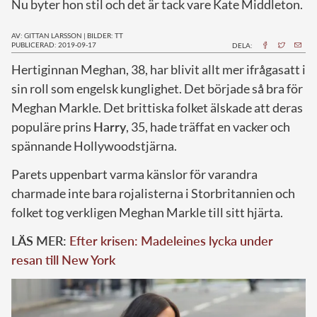
Nu byter hon stil och det är tack vare Kate Middleton.
AV: GITTAN LARSSON
|
BILDER: TT
PUBLICERAD: 2019-09-17
DELA:
H
ertiginnan Meghan, 38, har blivit allt mer ifrågasatt i
sin roll som engelsk kunglighet. Det började så bra för
Meghan Markle. Det brittiska folket älskade att deras
populäre prins
Harry
, 35, hade träffat en vacker och
spännande Hollywoodstjärna.
Parets uppenbart varma känslor för varandra
charmade inte bara rojalisterna i Storbritannien och
folket tog verkligen Meghan Markle till sitt hjärta.
LÄS MER:
Efter krisen: Madeleines lycka under
resan till New York