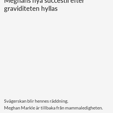
Meghans nya succéstil efter
graviditeten hyllas
Norska kungahuset
Danska kungahuset
Spanska kungahuset
Nederländska kungahuset
Belgiska kungahuset
Jordanska kungahuset
Luxemburgska storhertighuset
Japanska kejsarhuset
Thailändska kungahuset
Marockanska kungahuset
Monacos furstehus
Svägerskan blir hennes räddning.
Meghan Markle är tillbaka från mammaledigheten.