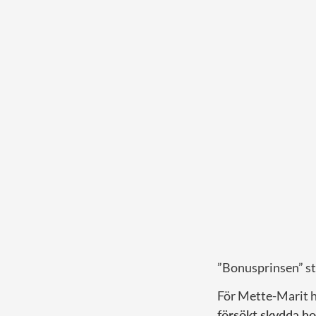
”Bonusprinsen” stå
För Mette-Marit ha
försökt skydda h