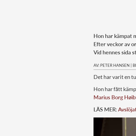
Hon har kämpat m
Efter veckor av o
Vid hennes sida st
AV: PETER HANSEN
|
B
Det har varit en tu
Hon har fått kämp
Marius Borg Høib
LÄS MER:
Avslöja