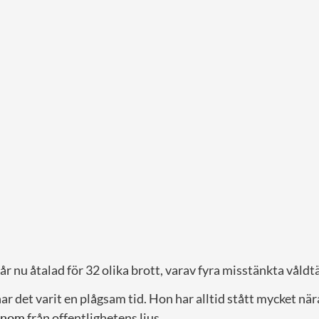
r nu åtalad för 32 olika brott, varav fyra misstänkta våldt
r det varit en plågsam tid. Hon har alltid stått mycket när
onom
från offentlighetens ljus.