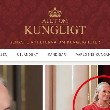
SENASTE NYHETERNA OM KUNGLIGHETER
LJEN
UTLÄNDSKT
KÄNDISAR
VÄRLDENS KUNGA