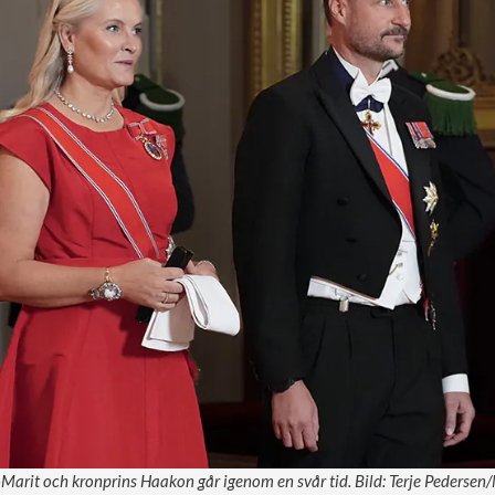
Marit och kronprins Haakon går igenom en svår tid. Bild: Terje Pederse