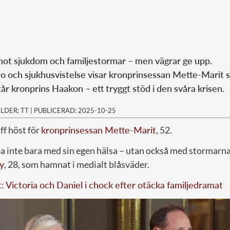
ot sjukdom och familjestormar – men vägrar ge upp.
ro och sjukhusvistelse visar kronprinsessan Mette-Marit s
år kronprins Haakon – ett tryggt stöd i den svåra krisen.
ILDER: TT
|
PUBLICERAD: 2025-10-25
ff höst för
kronprinsessan Mette-Marit
, 52.
a inte bara med sin egen hälsa – utan också med stormarna
y
, 28, som hamnat i medialt blåsväder.
t: Victoria och Daniel i chock efter otäcka familjedramat