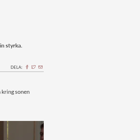
in styrka.
DELA:
 kring sonen