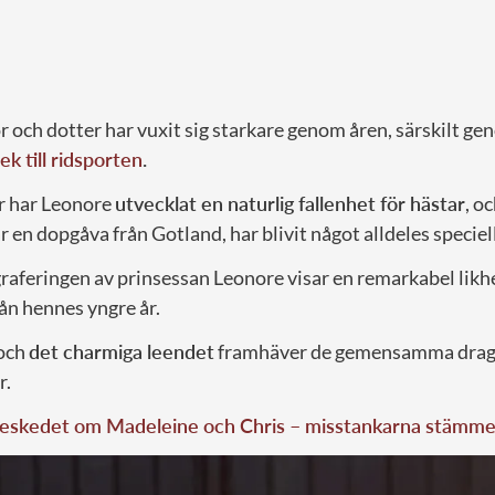
 och dotter har vuxit sig starkare genom åren, särskilt ge
ek till ridsporten
.
r har Leonore
utvecklat en naturlig fallenhet för hästar
, o
 en dopgåva från Gotland, har blivit något alldeles speciell
raferingen av prinsessan Leonore visar en remarkabel lik
ån hennes yngre år.
 och
det charmiga leendet
framhäver de gemensamma drag
r.
 beskedet om Madeleine och Chris – misstankarna stämme