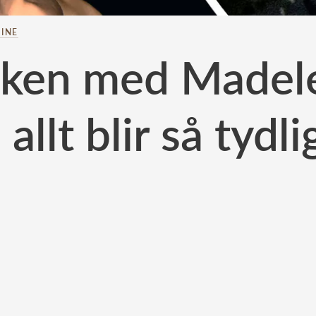
INE
ken med Madele
 allt blir så tydli