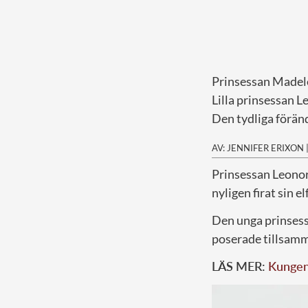
Prinsessan Madele
Lilla prinsessan L
Den tydliga föränd
AV: JENNIFER ERIXON
Prinsessan Leonore
nyligen firat sin 
Den unga prinses
poserade tillsamm
LÄS MER:
Kungen 