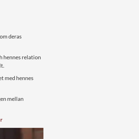
nom deras
ch hennes relation
t.
het med hennes
en mellan
r