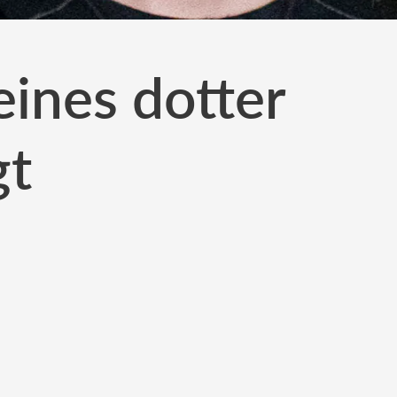
ines dotter
gt