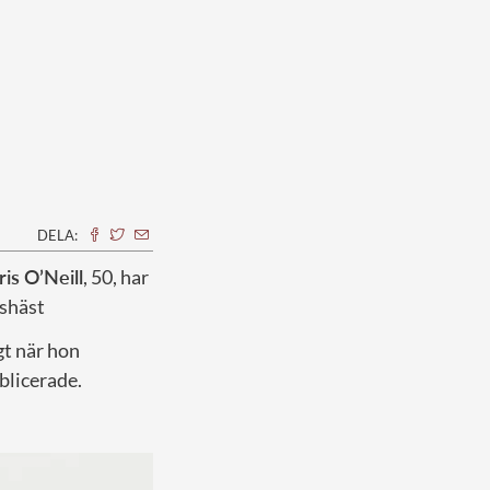
DELA:
is O’Neill
, 50, har
gshäst
igt när hon
blicerade.