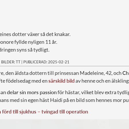
ines dotter växer så det knakar.
eonore fyllde nyligen 11 år.
ringen syns så tydligt.
|
BILDER: TT
|
PUBLICERAD: 2025-02-21
, den äldsta dottern till prinsessan Madeleine, 42, och
Chr
elfte födelsedag med en
särskild bild
av henne och en älsklin
san
delar sin mors passion
för hästar, vilket blev extra tydl
ans med sin egen häst Haidi på en bild som hennes mor pu
förd till sjukhus – tvingad till operation