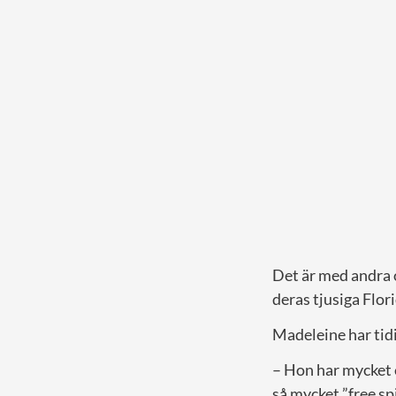
Det är med andra 
deras tjusiga Flori
Madeleine har tidig
– Hon har mycket e
så mycket ”free spi