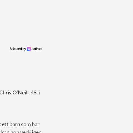
Chris O’Neill
, 48, i
t ett barn som har
så kan hon verkligen