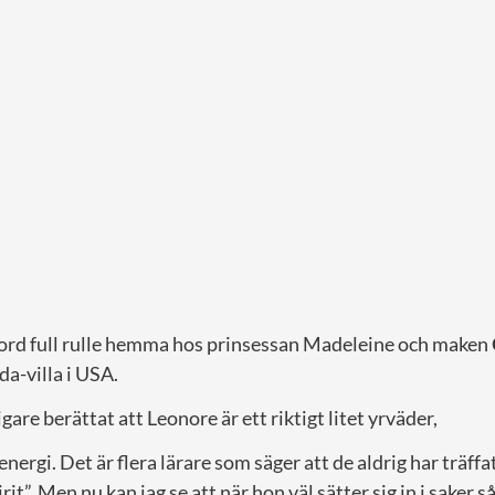
ord full rulle hemma hos prinsessan Madeleine och maken
da-villa i USA.
are berättat att Leonore är ett riktigt litet yrväder,
nergi. Det är flera lärare som säger att de aldrig har träffa
rit”. Men nu kan jag se att när hon väl sätter sig in i saker 