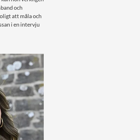
rmband och
oligt att måla och
san i en intervju