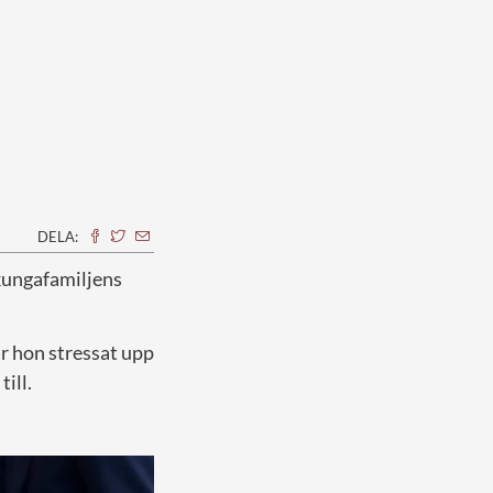
DELA:
 kungafamiljens
har hon stressat upp
ill.