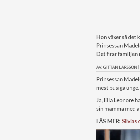
Hon växer så det 
Prinsessan Madelei
Det firar familjen
AV: GITTAN LARSSON
P
rinsessan Madele
mest busiga unge.
Ja, lilla Leonore h
sin mamma med att 
LÄS MER:
Silvias