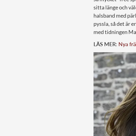
sitta länge och vä
halsband med pärlo
pyssla, så det är 
med tidningen M
LÄS MER:
Nya frä