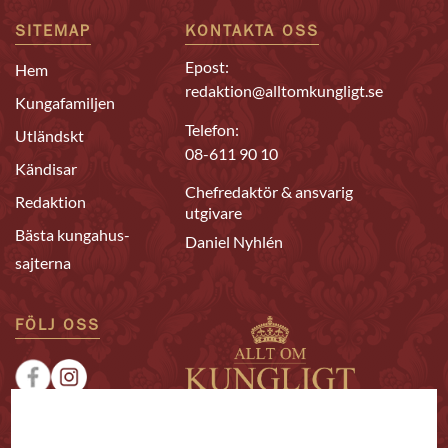
SITEMAP
KONTAKTA OSS
Epost:
Hem
redaktion@alltomkungligt.se
Kungafamiljen
Telefon:
Utländskt
08-611 90 10
Kändisar
Chefredaktör & ansvarig
Redaktion
utgivare
Bästa kungahus-
Daniel Nyhlén
sajterna
FÖLJ OSS
|
|
Sponsrat
Tipsa oss
Annonsera