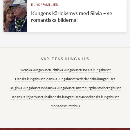
KUNGAFAMILJEN
Kungens kärleksmys med Silvia – se
romantiska bilderna!
VÄRLDENS KUNGAHUS
Svenska kungahuset
Brittiska kungahuset
Norska kungahuset
Danska kungahuset
Spanska kungahuset
Nederländska kungahuset
Belgiska kungahuset
Jordanska kungahuset
Luxemburgska storhertighuset
Japanska kejsarhuset
Thailändska kungahuset
Marockanska kungahuset
Monacos furstehus