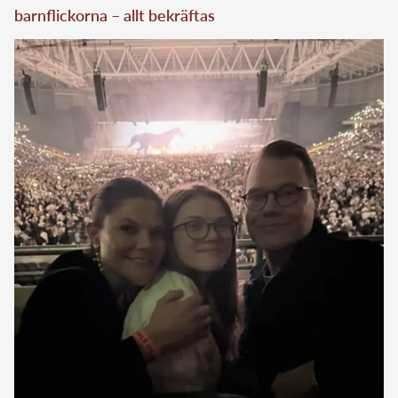
barnflickorna – allt bekräftas