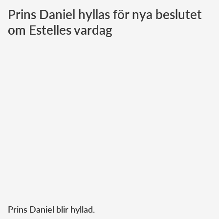
Prins Daniel hyllas för nya beslutet
Norska kungahuset
om Estelles vardag
Danska kungahuset
Spanska kungahuset
Nederländska kungahuset
Belgiska kungahuset
Jordanska kungahuset
Luxemburgska storhertighuset
Japanska kejsarhuset
Thailändska kungahuset
Marockanska kungahuset
Monacos furstehus
Prins Daniel blir hyllad.