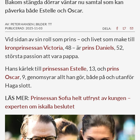
Bakom stängda dörrar väntar nu samtal som kan
påverka både Estelle och Oscar.
AV: PETER HANSEN
|
BILDER: TT
PUBLICERAD: 2025-11-03
DELA:
Vid sidan av sin roll som prins – och livet som make till
kronprinsessan Victoria
, 48 – är
prins Daniels
, 52,
största passion att vara pappa.
Hans kärlek till
prinsessan Estelle
, 13, och
prins
Oscar
, 9, genomsyrar allt han gör, både på och utanför
Haga slott.
LÄS MER:
Prinsessan Sofia helt utfryst av kungen –
experten om iskalla beslutet