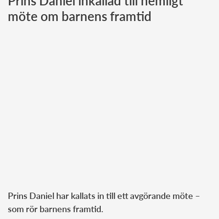
Prins Daniel inkallad till hemligt
möte om barnens framtid
Norska kungahuset
Danska kungahuset
Spanska kungahuset
Nederländska kungahuset
Belgiska kungahuset
Jordanska kungahuset
Luxemburgska storhertighuset
Japanska kejsarhuset
Thailändska kungahuset
Marockanska kungahuset
Monacos furstehus
Prins Daniel har kallats in till ett avgörande möte –
som rör barnens framtid.