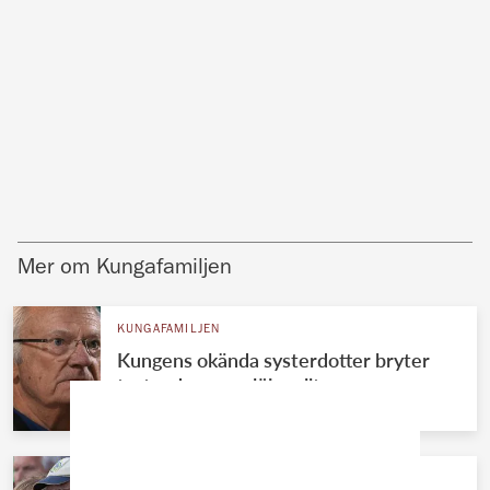
Mer om Kungafamiljen
KUNGAFAMILJEN
Kungens okända systerdotter bryter
tystnaden – avslöjar allt
KUNGAFAMILJEN