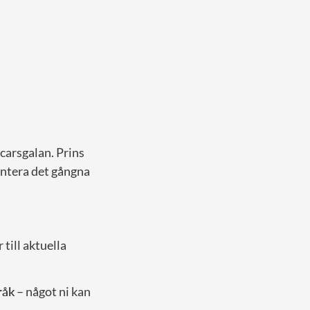
carsgalan. Prins
entera det gångna
till aktuella
råk
– något ni kan