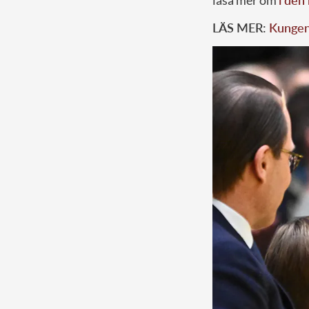
läsa mer om
i den
LÄS MER:
Kungens