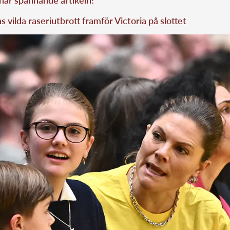
 här spännande artikeln!
 vilda raseriutbrott framför Victoria på slottet