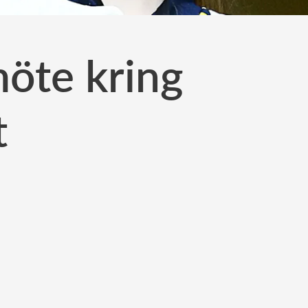
 möte kring
t