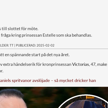
 till slottet för möte.
 fråga kring prinsessan Estelle som ska behandlas.
ILDER: TT
|
PUBLICERAD: 2025-02-02
ått en spännande start på det nya året.
v extra händelserik för kronprinsessan
Victorias
, 47, make
r.
aniels spritvanor avslöjade – så mycket dricker han