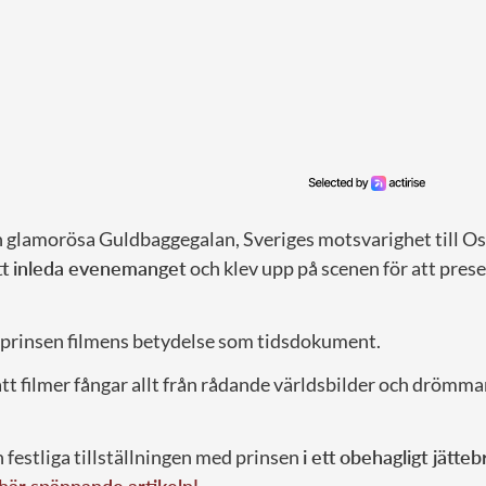
n glamorösa Guldbaggegalan, Sveriges motsvarighet till Os
att inleda evenemanget
och klev upp på scenen för att pres
de prinsen filmens betydelse som tidsdokument.
t filmer fångar allt från rådande världsbilder och drömmar 
festliga tillställningen med prinsen
i ett obehagligt jätteb