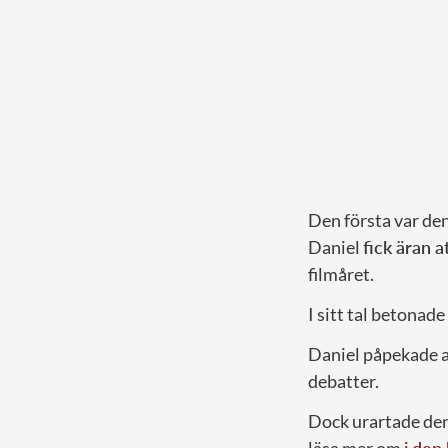
Den första var de
Daniel
fick äran 
filmåret.
I sitt tal betona
Daniel påpekade at
debatter.
Dock urartade den 