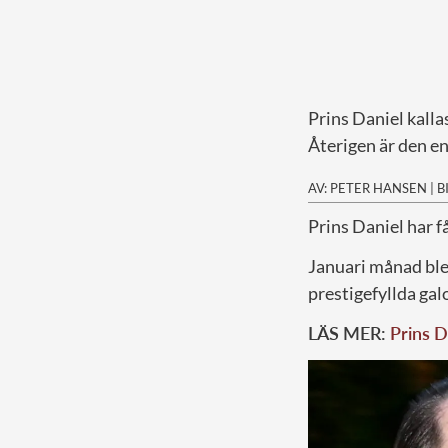
Prins Daniel kallas
Återigen är den en
AV: PETER HANSEN
|
B
Prins Daniel har f
Januari månad ble
prestigefyllda galo
LÄS MER:
Prins D