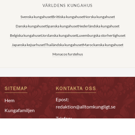
VÄRLDENS KUNGAHUS
Svenska kungahuset
Brittiska kungahuset
Norska kungahuset
Danska kungahuset
Spanska kungahuset
Nederländska kungahuset
Belgiska kungahuset
Jordanska kungahuset
Luxemburgska storhertighuset
Japanska kejsarhuset
Thailändska kungahuset
Marockanska kungahuset
Monacos furstehus
SITEMAP
KONTAKTA OSS
Epost:
Hem
redaktion@alltomkungligt.se
Kungafamiljen
Telefon:
Utländskt
08-611 90 10
Kändisar