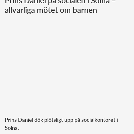
Prins Daniel på socialen i Solna –
allvarliga mötet om barnen
Norska kungahuset
Danska kungahuset
Spanska kungahuset
Nederländska kungahuset
Belgiska kungahuset
Jordanska kungahuset
Luxemburgska storhertighuset
Japanska kejsarhuset
Thailändska kungahuset
Marockanska kungahuset
Monacos furstehus
Prins Daniel dök plötsligt upp på socialkontoret i
Solna.