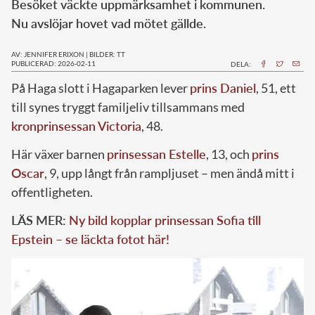
Besöket väckte uppmärksamhet i kommunen.
Nu avslöjar hovet vad mötet gällde.
AV: JENNIFER ERIXON
|
BILDER: TT
PUBLICERAD: 2026-02-11
DELA:
På Haga slott i Hagaparken lever
prins Daniel
, 51, ett
till synes tryggt familjeliv tillsammans med
kronprinsessan Victoria
, 48.
Här växer barnen
prinsessan Estelle
, 13, och
prins
Oscar
, 9, upp långt från rampljuset – men ändå mitt i
offentligheten.
LÄS MER:
Ny bild kopplar prinsessan Sofia till
Epstein – se läckta fotot här!