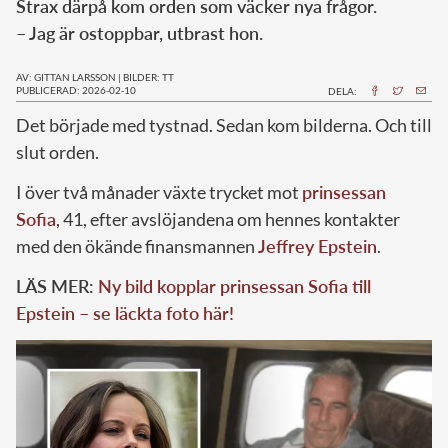
Strax därpå kom orden som väcker nya frågor.
– Jag är ostoppbar, utbrast hon.
AV: GITTAN LARSSON
|
BILDER: TT
PUBLICERAD: 2026-02-10
DELA:
Det började med tystnad. Sedan kom bilderna. Och till
slut orden.
I över två månader växte trycket mot
prinsessan
Sofia
, 41, efter avslöjandena om hennes kontakter
med den ökände finansmannen
Jeffrey Epstein
.
LÄS MER:
Ny bild kopplar prinsessan Sofia till
Epstein – se läckta foto här!