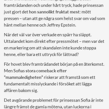
framträdanden och under hårt tryck, hade prinsessan
just gjort det
hon sannolikt fruktat mest:
mött
pressen – utan att ge några som helst svar om vad som
hänt mellan henne och Jeffrey Epstein.
När det väl var över verkade en spärr ha släppt.
Uttalandet kom direkt efter pressmötet – men var det
en markering om att skandalen inte kunde stoppa
henne, eller bara ett uttryck för lättnad?
För hovet blev framträdandet början på en återkomst.
Men Sofias
stora
comeback efter
”mammaledigheten”
riskerar att framstå som ett
fundamentalt misslyckande i försöket att lägga
affären bakom sig.
Det avgörande problemet för prinsessan Sofia är inte
längre främst de gamla mötena, utan luckorna i