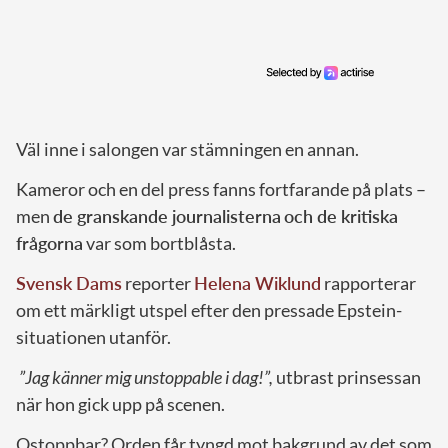
Väl inne i salongen var stämningen en annan.
Kameror och en del press fanns fortfarande på plats –
men
de granskande journalisterna
och de kritiska
frågorna
var som bortblåsta.
Svensk Dams
reporter
Helena Wiklund
rapporterar
om ett märkligt utspel efter den pressade Epstein-
situationen utanför.
”Jag känner mig unstoppable i dag!”,
utbrast prinsessan
när hon gick upp på scenen.
Ostoppbar? Orden får tyngd mot bakgrund av det som