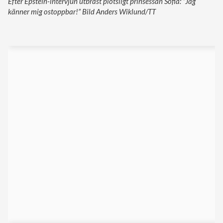
Efter Epstein-intervjun utbrast plötsligt prinsessan Sofia: ”Jag
känner mig ostoppbar!” Bild Anders Wiklund/TT