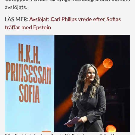
avslöjats.
LÄS MER:
Avslöjat: Carl Philips vrede efter Sofias
träffar med Epstein