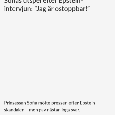
Sofias utspel efter Epstein-
intervjun: ”Jag är ostoppbar!”
Norska kungahuset
Danska kungahuset
Spanska kungahuset
Nederländska kungahuset
Belgiska kungahuset
Jordanska kungahuset
Luxemburgska storhertighuset
Japanska kejsarhuset
Thailändska kungahuset
Marockanska kungahuset
Monacos furstehus
Prinsessan Sofia mötte pressen efter Epstein-
skandalen – men gav nästan inga svar.