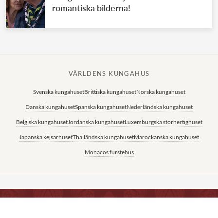
romantiska bilderna!
VÄRLDENS KUNGAHUS
Svenska kungahuset
Brittiska kungahuset
Norska kungahuset
Danska kungahuset
Spanska kungahuset
Nederländska kungahuset
Belgiska kungahuset
Jordanska kungahuset
Luxemburgska storhertighuset
Japanska kejsarhuset
Thailändska kungahuset
Marockanska kungahuset
Monacos furstehus
SITEMAP
KONTAKTA OSS