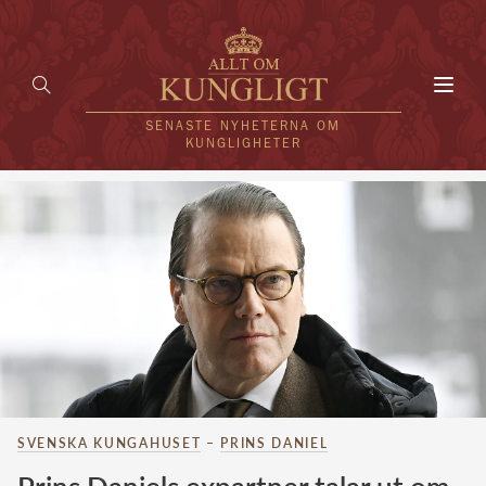
Toggl
navig
SENASTE NYHETERNA OM
KUNGLIGHETER
HEM
KUNGAFAMILJEN
UTLÄNDSKT
KÄNDISAR
VÄRLDENS KUNGAHUS
SVENSKA KUNGAHUSET
–
PRINS DANIEL
Svenska kungahuset
REDAKTION
Brittiska kungahuset