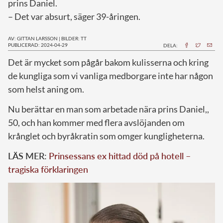
prins Daniel.
– Det var absurt, säger 39-åringen.
AV: GITTAN LARSSON
|
BILDER: TT
PUBLICERAD: 2024-04-29
DELA:
D
et är mycket som pågår bakom kulisserna och kring
de kungliga som vi vanliga medborgare inte har någon
som helst aning om.
Nu berättar en man som arbetade nära prins Daniel,,
50, och han kommer med flera avslöjanden om
krånglet och byråkratin som omger kungligheterna.
LÄS MER:
Prinsessans ex hittad död på hotell –
tragiska förklaringen