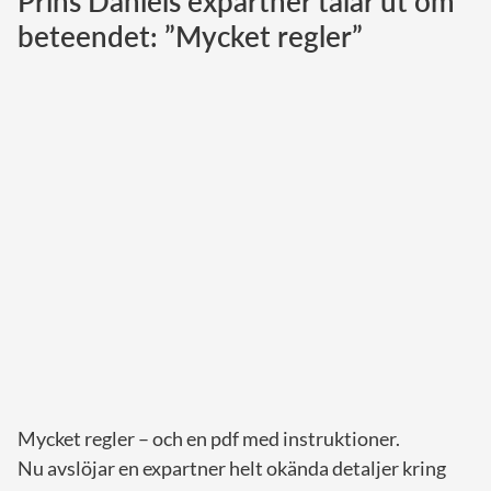
Prins Daniels expartner talar ut om
beteendet: ”Mycket regler”
Norska kungahuset
Danska kungahuset
Spanska kungahuset
Nederländska kungahuset
Belgiska kungahuset
Jordanska kungahuset
Luxemburgska storhertighuset
Japanska kejsarhuset
Thailändska kungahuset
Marockanska kungahuset
Monacos furstehus
Mycket regler – och en pdf med instruktioner.
Nu avslöjar en expartner helt okända detaljer kring