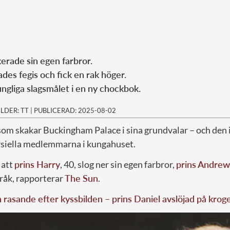
kerade sin egen farbror.
des fegis och fick en rak höger.
ungliga slagsmålet i en ny chockbok.
ILDER: TT
|
PUBLICERAD: 2025-08-02
som skakar Buckingham Palace i sina grundvalar – och den 
rsiella medlemmarna i kungahuset.
 att
prins Harry
, 40, slog ner sin egen farbror,
prins Andrew
råk, rapporterar
The Sun
.
rasande efter kyssbilden – prins Daniel avslöjad på krog