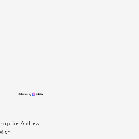
 som prins Andrew
på en