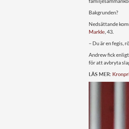
familjesammanko
Bakgrunden?
Nedsättande komm
Markle
, 43.
– Du är en fegis, 
Andrew fick enlig
för att avbryta sl
LÄS MER:
Kronpri