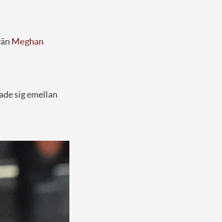
vän
Meghan
de sig emellan