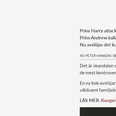
Prins Harry attac
Prins Andrew kalla
Nu avslöjas det k
AV: PETER HANSEN
|
B
Det är skandalen 
de mest kontrove
En ny bok avslöjar
våldsamt familjeb
LÄS MER:
Kungen 