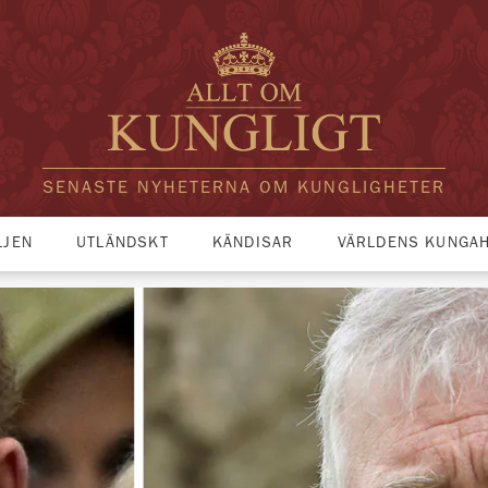
SENASTE NYHETERNA OM KUNGLIGHETER
LJEN
UTLÄNDSKT
KÄNDISAR
VÄRLDENS KUNGA