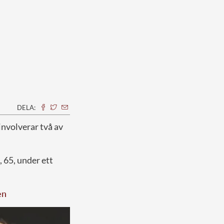
DELA:
involverar två av
, 65, under ett
en