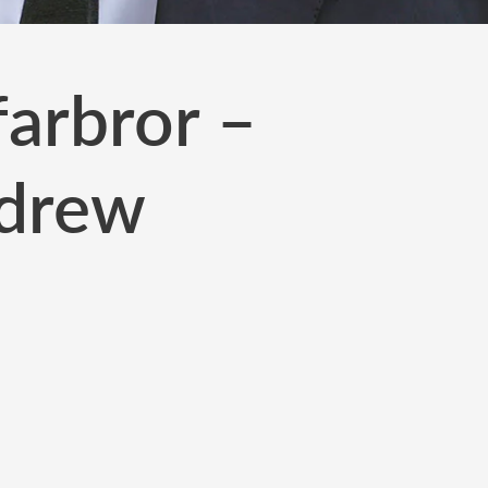
farbror –
ndrew