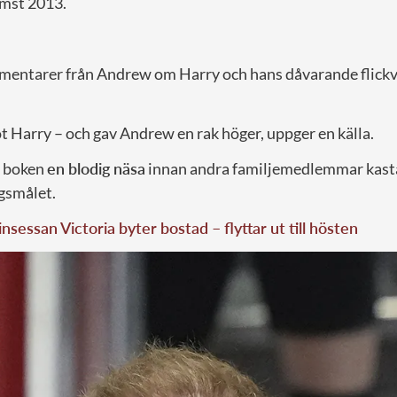
mst 2013.
entarer från Andrew om Harry och hans dåvarande flick
röt Harry – och gav Andrew en rak höger, uppger en källa.
t boken
en blodig näsa
innan andra familjemedlemmar kasta
agsmålet.
nsessan Victoria byter bostad – flyttar ut till hösten