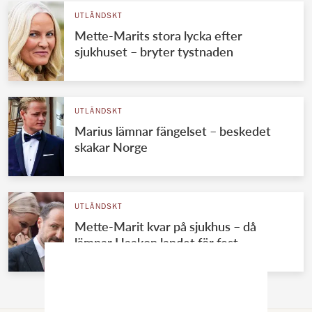
UTLÄNDSKT
Mette-Marits stora lycka efter
sjukhuset – bryter tystnaden
UTLÄNDSKT
Marius lämnar fängelset – beskedet
skakar Norge
UTLÄNDSKT
Mette-Marit kvar på sjukhus – då
lämnar Haakon landet för fest