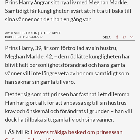
Prins Harry ångrar sitt nya liv med Meghan Markle.
Samtidigt får kungligheten svårt att hitta tillbaka till
sina vänner och den han en gång var.
AV: JENNIFER ERIXON
|
BILDER: AP/TT
PUBLICERAD: 2024-07-09
DELA:
P
rins Harry, 39, är som förtrollad av sin hustru,
Meghan Markle, 42, – den rödlätte kungligheten har
blivit helt personlighetsförändrad och hans gamla
vänner vill inte längre veta av honom samtidigt som
han saknar sin gamla tillvaro.
Det ter sig som att prinsen har fastnat i ett dilemma.
Han har gjort allt för att anpassa sig till sin hustrus
krav och önskemål och förändrats i grunden – han vill
dock ha tillbaka sitt gamla liv och sina vänner.
LÄS MER:
Hovets tråkiga besked om prinsessan