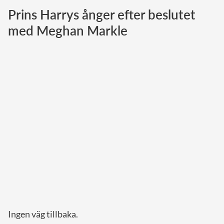
Prins Harrys ånger efter beslutet
Norska kungahuset
med Meghan Markle
Danska kungahuset
Spanska kungahuset
Nederländska kungahuset
Belgiska kungahuset
Jordanska kungahuset
Luxemburgska storhertighuset
Japanska kejsarhuset
Thailändska kungahuset
Marockanska kungahuset
Monacos furstehus
Ingen väg tillbaka.