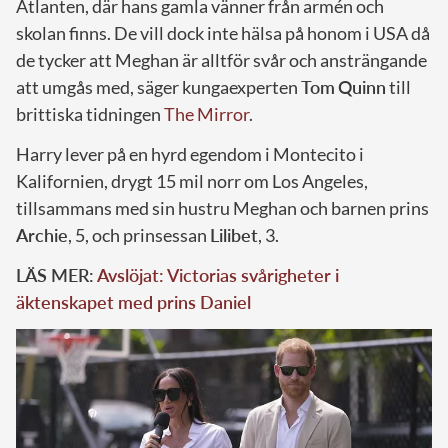
Atlanten, där hans gamla vänner från armén och
skolan finns. De vill dock inte hälsa på honom i USA då
de tycker att Meghan är alltför svår och ansträngande
att umgås med, säger kungaexperten
Tom
Quinn
till
brittiska tidningen
The Mirror
.
Harry lever på en hyrd egendom i Montecito i
Kalifornien, drygt 15 mil norr om Los Angeles,
tillsammans med sin hustru Meghan och barnen prins
Archie
, 5, och prinsessan
Lilibet
, 3.
LÄS MER:
Avslöjat: Victorias svårigheter i
äktenskapet med prins Daniel