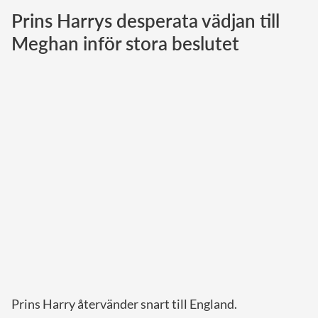
Prins Harrys desperata vädjan till
Norska kungahuset
Meghan inför stora beslutet
Danska kungahuset
Spanska kungahuset
Nederländska kungahuset
Belgiska kungahuset
Jordanska kungahuset
Luxemburgska storhertighuset
Japanska kejsarhuset
Thailändska kungahuset
Marockanska kungahuset
Monacos furstehus
Prins Harry återvänder snart till England.