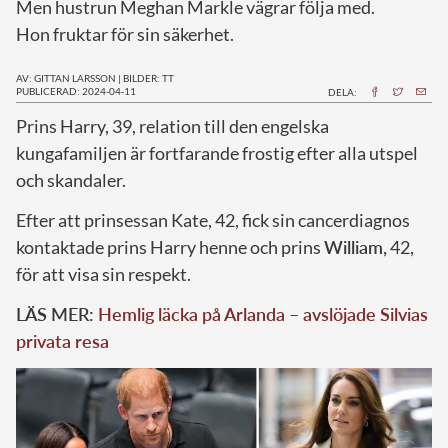
Men hustrun Meghan Markle vägrar följa med.
Hon fruktar för sin säkerhet.
AV: GITTAN LARSSON
|
BILDER: TT
PUBLICERAD: 2024-04-11
DELA:
P
rins Harry, 39, relation till den engelska
kungafamiljen är fortfarande frostig efter alla utspel
och skandaler.
Efter att prinsessan Kate, 42, fick sin cancerdiagnos
kontaktade prins Harry henne och prins
William,
42,
för att visa sin respekt.
LÄS MER:
Hemlig läcka på Arlanda – avslöjade Silvias
privata resa