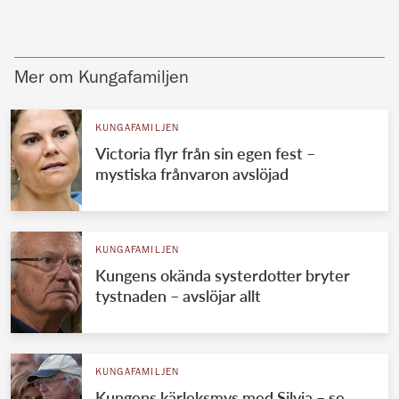
Mer om Kungafamiljen
KUNGAFAMILJEN
Victoria flyr från sin egen fest –
mystiska frånvaron avslöjad
KUNGAFAMILJEN
Kungens okända systerdotter bryter
tystnaden – avslöjar allt
KUNGAFAMILJEN
Kungens kärleksmys med Silvia – se