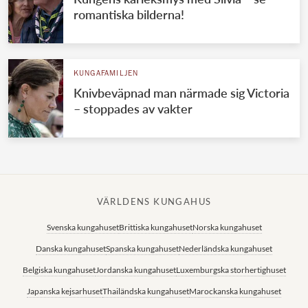
romantiska bilderna!
KUNGAFAMILJEN
Knivbeväpnad man närmade sig Victoria
– stoppades av vakter
VÄRLDENS KUNGAHUS
Svenska kungahuset
Brittiska kungahuset
Norska kungahuset
Danska kungahuset
Spanska kungahuset
Nederländska kungahuset
Belgiska kungahuset
Jordanska kungahuset
Luxemburgska storhertighuset
Japanska kejsarhuset
Thailändska kungahuset
Marockanska kungahuset