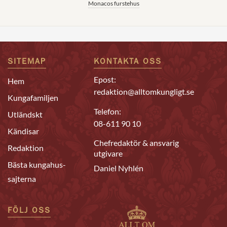
Monacos furstehus
SITEMAP
KONTAKTA OSS
Epost:
Hem
redaktion@alltomkungligt.se
Kungafamiljen
Telefon:
Utländskt
08-611 90 10
Kändisar
Chefredaktör & ansvarig
Redaktion
utgivare
Bästa kungahus-
Daniel Nyhlén
sajterna
FÖLJ OSS