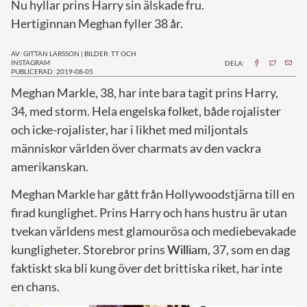
Nu hyllar prins Harry sin älskade fru.
Hertiginnan Meghan fyller 38 år.
AV: GITTAN LARSSON
|
BILDER: TT OCH
INSTAGRAM
DELA:
PUBLICERAD: 2019-08-05
M
eghan Markle, 38, har inte bara tagit prins Harry,
34, med storm. Hela engelska folket, både rojalister
och icke-rojalister, har i likhet med miljontals
människor världen över charmats av den vackra
amerikanskan.
Meghan Markle har gått från Hollywoodstjärna till en
firad kunglighet. Prins Harry och hans hustru är utan
tvekan världens mest glamourösa och mediebevakade
kungligheter. Storebror prins
William
, 37, som en dag
faktiskt ska bli kung över det brittiska riket, har inte
en chans.