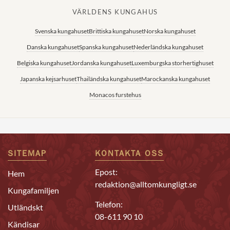
VÄRLDENS KUNGAHUS
Svenska kungahuset
Brittiska kungahuset
Norska kungahuset
Danska kungahuset
Spanska kungahuset
Nederländska kungahuset
Belgiska kungahuset
Jordanska kungahuset
Luxemburgska storhertighuset
Japanska kejsarhuset
Thailändska kungahuset
Marockanska kungahuset
Monacos furstehus
SITEMAP
KONTAKTA OSS
Epost:
Hem
redaktion@alltomkungligt.se
Kungafamiljen
Telefon:
Utländskt
08-611 90 10
Kändisar