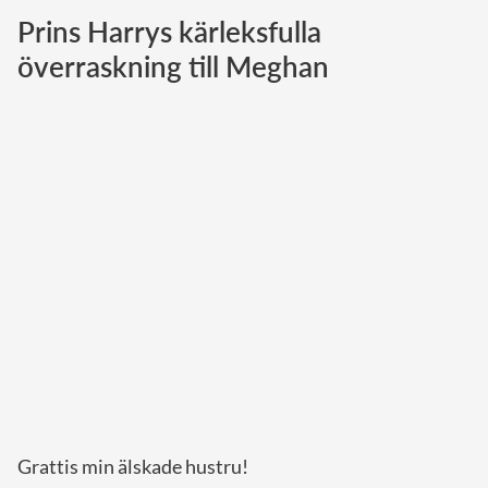
Prins Harrys kärleksfulla
Norska kungahuset
överraskning till Meghan
Danska kungahuset
Spanska kungahuset
Nederländska kungahuset
Belgiska kungahuset
Jordanska kungahuset
Luxemburgska storhertighuset
Japanska kejsarhuset
Thailändska kungahuset
Marockanska kungahuset
Monacos furstehus
Grattis min älskade hustru!