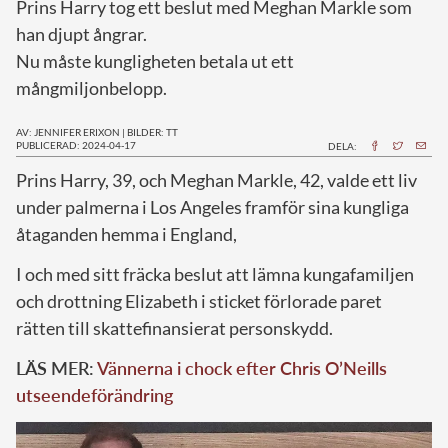
Prins Harry tog ett beslut med Meghan Markle som
han djupt ångrar.
Nu måste kungligheten betala ut ett
mångmiljonbelopp.
AV: JENNIFER ERIXON
|
BILDER: TT
PUBLICERAD: 2024-04-17
DELA:
P
rins Harry, 39, och Meghan Markle, 42, valde ett liv
under palmerna i Los Angeles framför sina kungliga
åtaganden hemma i England,
I och med sitt fräcka beslut att lämna kungafamiljen
och drottning Elizabeth i sticket förlorade paret
rätten till skattefinansierat personskydd.
LÄS MER:
Vännerna i chock efter Chris O’Neills
utseendeförändring