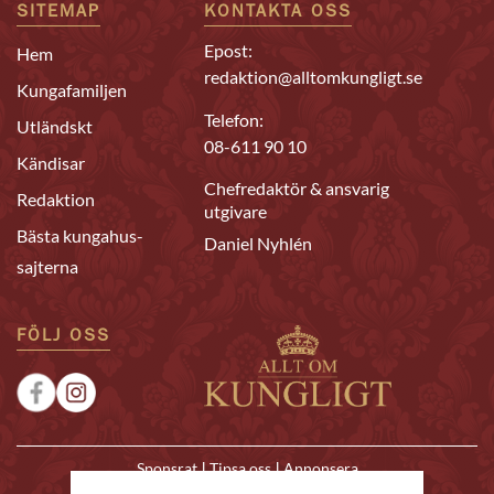
SITEMAP
KONTAKTA OSS
Epost:
Hem
redaktion@alltomkungligt.se
Kungafamiljen
Telefon:
Utländskt
08-611 90 10
Kändisar
Chefredaktör & ansvarig
Redaktion
utgivare
Bästa kungahus-
Daniel Nyhlén
sajterna
FÖLJ OSS
|
|
Sponsrat
Tipsa oss
Annonsera