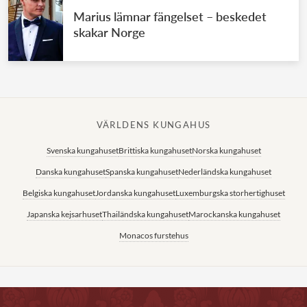
Marius lämnar fängelset – beskedet
skakar Norge
VÄRLDENS KUNGAHUS
Svenska kungahuset
Brittiska kungahuset
Norska kungahuset
Danska kungahuset
Spanska kungahuset
Nederländska kungahuset
Belgiska kungahuset
Jordanska kungahuset
Luxemburgska storhertighuset
Japanska kejsarhuset
Thailändska kungahuset
Marockanska kungahuset
Monacos furstehus