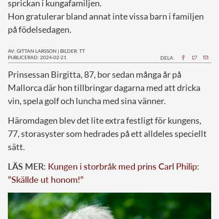
sprickan i kungafamiljen.
Hon gratulerar bland annat inte vissa barn i familjen
på födelsedagen.
AV: GITTAN LARSSON
|
BILDER: TT
PUBLICERAD: 2024-02-21
DELA:
P
rinsessan Birgitta, 87, bor sedan många år på
Mallorca där hon tillbringar dagarna med att dricka
vin, spela golf och luncha med sina vänner.
Häromdagen blev det lite extra festligt för kungens,
77, storasyster som hedrades på ett alldeles speciellt
sätt.
LÄS MER:
Kungen i storbråk med prins Carl Philip:
”Skällde ut honom!”