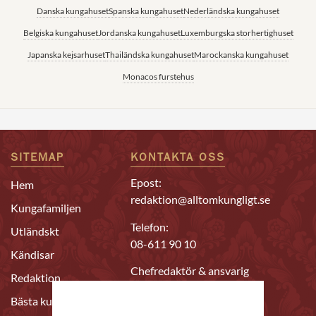
Danska kungahuset
Spanska kungahuset
Nederländska kungahuset
Belgiska kungahuset
Jordanska kungahuset
Luxemburgska storhertighuset
Japanska kejsarhuset
Thailändska kungahuset
Marockanska kungahuset
Monacos furstehus
SITEMAP
KONTAKTA OSS
Epost:
Hem
redaktion@alltomkungligt.se
Kungafamiljen
Telefon:
Utländskt
08-611 90 10
Kändisar
Chefredaktör & ansvarig
Redaktion
utgivare
Bästa kungahus-
Daniel Nyhlén