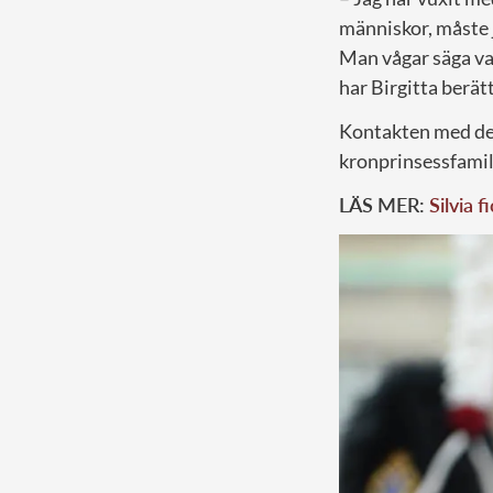
människor, måste j
Man vågar säga vad 
har Birgitta berät
Kontakten med den
kronprinsessfamilj
LÄS MER:
Silvia 