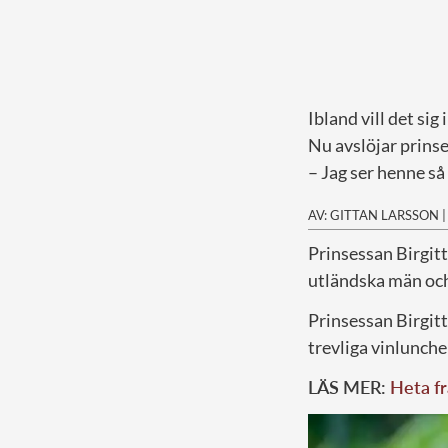
Ibland vill det sig 
Nu avslöjar prins
– Jag ser henne så 
AV: GITTAN LARSSON
P
rinsessan Birgitt
utländska män och 
Prinsessan Birgitt
trevliga vinlunche
LÄS MER:
Heta fr