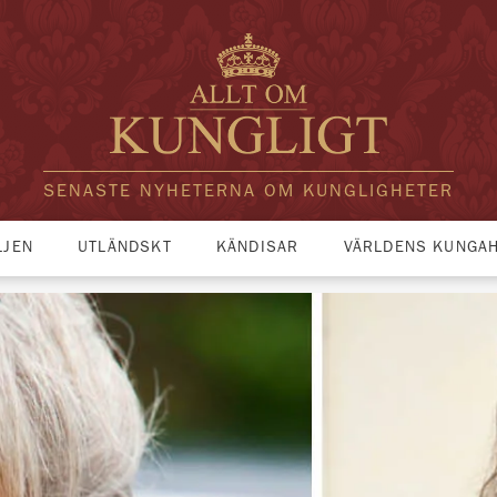
SENASTE NYHETERNA OM KUNGLIGHETER
LJEN
UTLÄNDSKT
KÄNDISAR
VÄRLDENS KUNGA