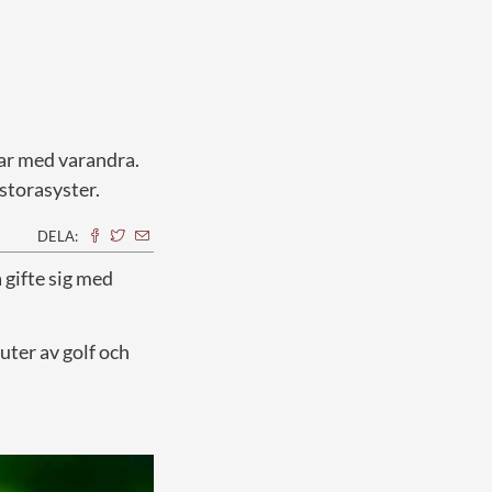
lar med varandra.
 storasyster.
DELA:
 gifte sig med
uter av golf och