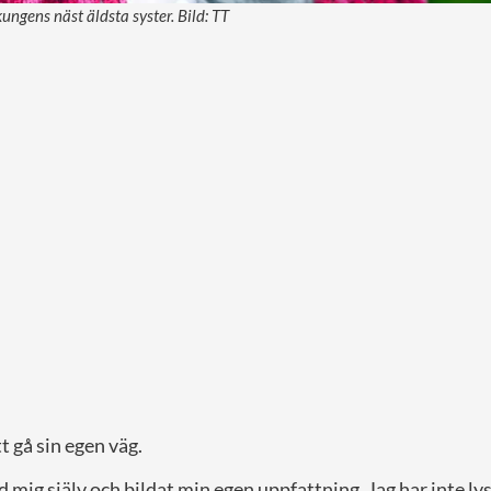
kungens näst äldsta syster. Bild: TT
tt gå sin egen väg.
d mig själv och bildat min egen uppfattning. Jag har inte l