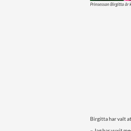
Prinsessan Birgitta är 
Birgitta har valt a
– Jag har vuxit me