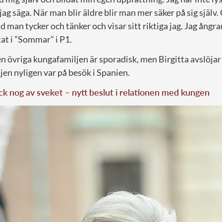
ag säga. När man blir äldre blir man mer säker på sig själv. 
man tycker och tänker och visar sitt riktiga jag. Jag ångrar
tat i ”Sommar” i P1.
 övriga kungafamiljen är sporadisk, men Birgitta avslöjar 
en nyligen var på besök i Spanien.
fick nog av sveket – nytt beslut i relationen med kungen