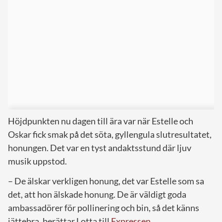
Höjdpunkten nu dagen till ära var när Estelle och
Oskar fick smak på det söta, gyllengula slutresultatet,
honungen. Det var en tyst andaktsstund där ljuv
musik uppstod.
– De älskar verkligen honung, det var Estelle som sa
det, att hon älskade honung. De är väldigt goda
ambassadörer för pollinering och bin, så det känns
jättebra, berättar Lotta till
Expressen
.