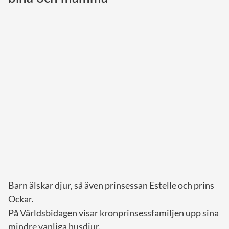
Norska kungahuset
Danska kungahuset
Spanska kungahuset
Nederländska kungahuset
Belgiska kungahuset
Jordanska kungahuset
Luxemburgska storhertighuset
Japanska kejsarhuset
Thailändska kungahuset
Marockanska kungahuset
Barn älskar djur, så även prinsessan Estelle och prins
Monacos furstehus
Ockar.
På Världsbidagen visar kronprinsessfamiljen upp sina
mindre vanliga husdjur.