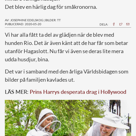
Det blev en härlig dag för småkronorna.
AV: JOSEPHINE EDELSKOG
|
BILDER: TT
PUBLICERAD: 2020-05-20
DELA:
V
i har alla fått ta del av glädjen när de blev med
hunden Rio. Det är även känt att de har får som betar
utanför Hagaslott. Nu får vi även se deras lite mera
udda husdjur, bina.
Det var i samband med den årliga Världsbidagen som
bilder på familjen kavlades ut.
LÄS MER:
Prins Harrys desperata drag i Hollywood