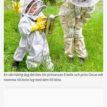
En sån härlig dag det blev för prinsessan Estelle och prins Oscar när
mamma Victoria tog med dem till bina.