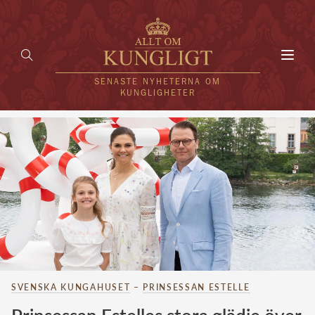
Toggl
navig
SENASTE NYHETERNA OM
KUNGLIGHETER
HEM
KUNGAFAMILJEN
UTLÄNDSKT
KÄNDISAR
VÄRLDENS KUNGAHUS
SVENSKA KUNGAHUSET
–
PRINSESSAN ESTELLE
Svenska kungahuset
REDAKTION
Brittiska kungahuset