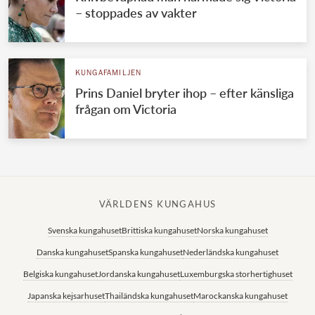
– stoppades av vakter
KUNGAFAMILJEN
Prins Daniel bryter ihop – efter känsliga
frågan om Victoria
VÄRLDENS KUNGAHUS
Svenska kungahuset
Brittiska kungahuset
Norska kungahuset
Danska kungahuset
Spanska kungahuset
Nederländska kungahuset
Belgiska kungahuset
Jordanska kungahuset
Luxemburgska storhertighuset
Japanska kejsarhuset
Thailändska kungahuset
Marockanska kungahuset