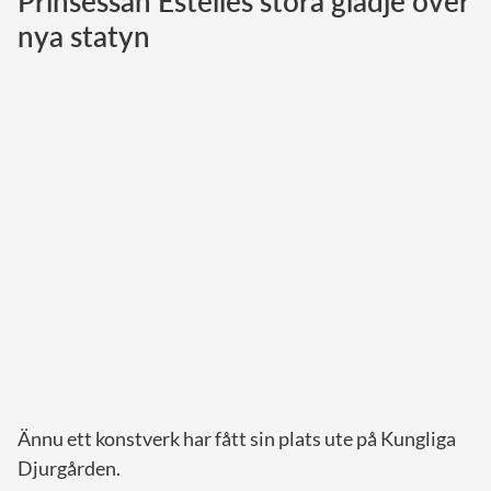
Prinsessan Estelles stora glädje över
nya statyn
Norska kungahuset
Danska kungahuset
Spanska kungahuset
Nederländska kungahuset
Belgiska kungahuset
Jordanska kungahuset
Luxemburgska storhertighuset
Japanska kejsarhuset
Thailändska kungahuset
Marockanska kungahuset
Monacos furstehus
Ännu ett konstverk har fått sin plats ute på Kungliga
Djurgården.