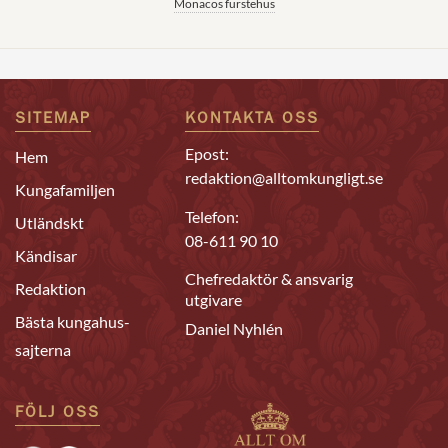
Monacos furstehus
SITEMAP
KONTAKTA OSS
Epost:
Hem
redaktion@alltomkungligt.se
Kungafamiljen
Telefon:
Utländskt
08-611 90 10
Kändisar
Chefredaktör & ansvarig
Redaktion
utgivare
Bästa kungahus-
Daniel Nyhlén
sajterna
FÖLJ OSS