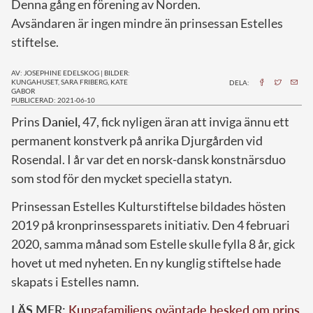
Denna gång en förening av Norden.
Avsändaren är ingen mindre än prinsessan Estelles
stiftelse.
AV: JOSEPHINE EDELSKOG
|
BILDER:
KUNGAHUSET, SARA FRIBERG, KATE
DELA:
GABOR
PUBLICERAD: 2021-06-10
P
rins
Daniel,
47, fick nyligen äran att inviga ännu ett
permanent konstverk på anrika Djurgården vid
Rosendal. I år var det en norsk-dansk konstnärsduo
som stod för den mycket speciella statyn.
Prinsessan Estelles Kulturstiftelse bildades hösten
2019 på kronprinsessparets initiativ. Den 4 februari
2020, samma månad som Estelle skulle fylla 8 år, gick
hovet ut med nyheten. En ny kunglig stiftelse hade
skapats i Estelles namn.
LÄS MER:
Kungafamiljens oväntade besked om prins