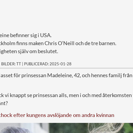
ine befinner sig i USA.
kholm finns maken Chris O’Neill och de tre barnen.
igheten själv om beslutet.
|
BILDER: TT
|
PUBLICERAD: 2025-01-28
lasset för prinsessan Madeleine, 42, och hennes familj från s
k vi knappt se prinsessan alls, men i och med återkomsten 
änt?
i chock efter kungens avslöjande om andra kvinnan