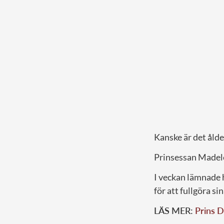
Kanske är det ålde
Prinsessan Madele
I veckan lämnade h
för att fullgöra s
LÄS MER:
Prins D