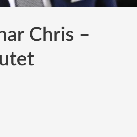
ar Chris –
utet