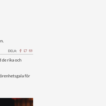
n.
DELA:
d de rika och
görenhetsgala för