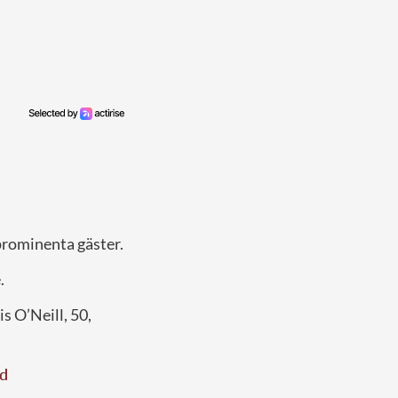
prominenta gäster.
.
s O’Neill, 50,
ad