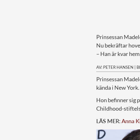
Prinsessan Madele
Nu bekräftar hovet
– Han är kvar hem
AV: PETER HANSEN
|
B
P
rinsessan Madelei
kända i New York.
Hon befinner sig p
Childhood-stiftels
LÄS MER:
Anna Ki