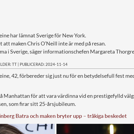
ine har lämnat Sverige för New York.
 att maken Chris O’Neill inte är med på resan.
ma i Sverige, säger informationschefen Margareta Thorgre
ILDER: TT
|
PUBLICERAD: 2024-11-14
ne, 42, förbereder sig just nu för en betydelsefull fest me
å Manhattan för att vara värdinna vid en prestigefylld väl
en, som firar sitt 25-årsjubileum.
nberg Batra och maken bryter upp – tråkiga beskedet