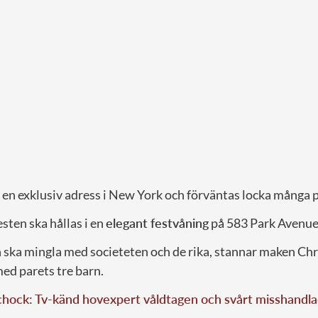
 en exklusiv adress i New York och förväntas locka många 
sten ska hållas i en
elegant festvåning
på 583 Park Avenue
ska mingla med societeten och de rika, stannar maken Chri
ed parets tre barn.
i chock: Tv-känd hovexpert våldtagen och svårt misshandl