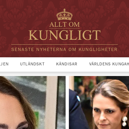
SENASTE NYHETERNA OM KUNGLIGHETER
LJEN
UTLÄNDSKT
KÄNDISAR
VÄRLDENS KUNGA