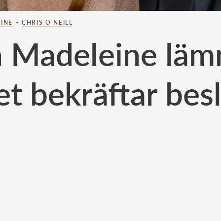
INE
–
CHRIS O'NEILL
n Madeleine lämn
t bekräftar bes