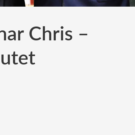
ar Chris –
lutet