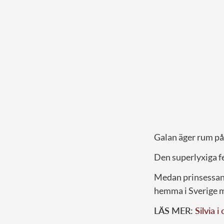
Galan äger rum på
Den superlyxiga fe
Medan prinsessan 
hemma i Sverige m
LÄS MER:
Silvia 